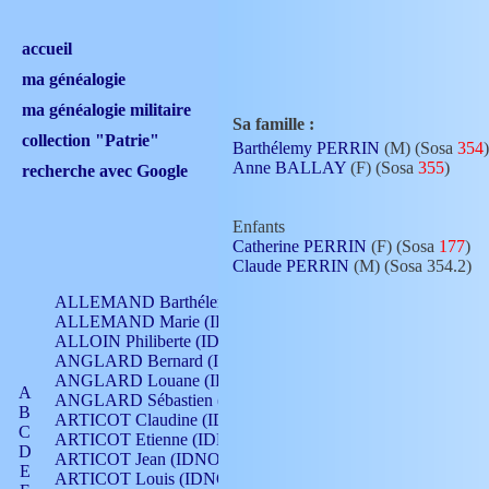
accueil
ma généalogie
ma généalogie militaire
Sa famille :
collection "Patrie"
Barthélemy PERRIN
(M) (Sosa
354
)
Anne BALLAY
(F) (Sosa
355
)
recherche avec Google
Enfants
Catherine PERRIN
(F) (Sosa
177
)
Claude PERRIN
(M) (Sosa 354.2)
ALLEMAND Barthélemy (IDNO 330)
ALLEMAND Marie (IDNO 165)
ALLOIN Philiberte (IDNO 449)
ANGLARD Bernard (IDNO 4)
ANGLARD Louane (IDNO 4)
A
ANGLARD Sébastien (IDNO 4)
B
ARTICOT Claudine (IDNO 105)
C
ARTICOT Etienne (IDNO 420)
D
ARTICOT Jean (IDNO 210)
E
ARTICOT Louis (IDNO 420)