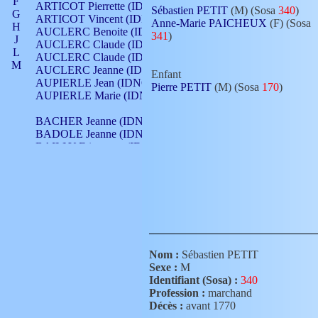
F
ARTICOT Pierrette (IDNO 210)
Sébastien PETIT
(M) (Sosa
340
)
G
ARTICOT Vincent (IDNO 210)
Anne-Marie PAICHEUX
(F) (Sosa
H
AUCLERC Benoite (IDNO 451)
341
)
J
AUCLERC Claude (IDNO 902)
L
AUCLERC Claude (IDNO 902)
M
AUCLERC Jeanne (IDNO 199)
Enfant
N
AUPIERLE Jean (IDNO 954)
Pierre PETIT
(M) (Sosa
170
)
O
AUPIERLE Marie (IDNO )
P
Q
BACHER Jeanne (IDNO )
R
BADOLE Jeanne (IDNO 867)
S
BAILLY Etiennette (IDNO )
T
BAILLY Francois (IDNO 860)
V
BAILLY François (IDNO )
BAILLY Nicolle (IDNO 215)
BAILLY Pierre (IDNO 430)
BAIZET Claudine (IDNO )
BALLAY Anne (IDNO 355)
BALLY Gabrielle (IDNO 141)
BARNAY François (IDNO 418)
Nom :
Sébastien PETIT
BARRAUD Antoine (IDNO 116)
Sexe :
M
BARRAUD Antoine (IDNO 464)
Identifiant (Sosa) :
340
BARRAUD Benoît (IDNO 116)
Profession :
marchand
BARRAUD Denis (IDNO 116)
Décès :
avant 1770
BARRAUD Etienne (IDNO 464)