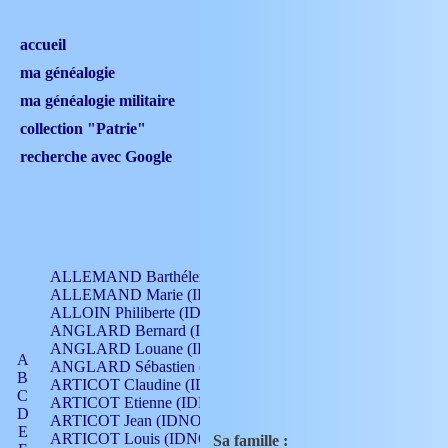
accueil
ma généalogie
ma généalogie militaire
collection "Patrie"
recherche avec Google
ALLEMAND Barthélemy (IDNO 330)
ALLEMAND Marie (IDNO 165)
ALLOIN Philiberte (IDNO 449)
ANGLARD Bernard (IDNO 4)
ANGLARD Louane (IDNO 4)
A
ANGLARD Sébastien (IDNO 4)
B
ARTICOT Claudine (IDNO 105)
C
ARTICOT Etienne (IDNO 420)
D
ARTICOT Jean (IDNO 210)
E
ARTICOT Louis (IDNO 420)
Sa famille :