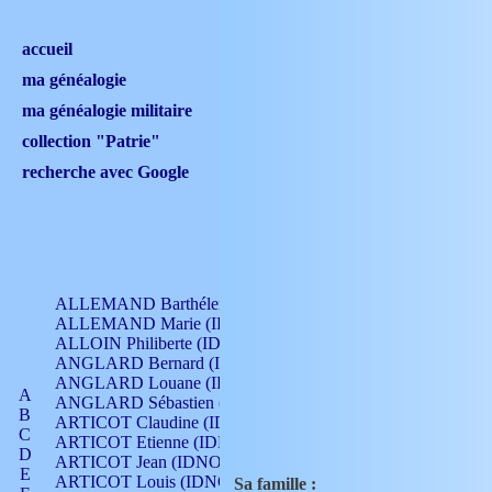
accueil
ma généalogie
ma généalogie militaire
collection "Patrie"
recherche avec Google
ALLEMAND Barthélemy (IDNO 330)
ALLEMAND Marie (IDNO 165)
ALLOIN Philiberte (IDNO 449)
ANGLARD Bernard (IDNO 4)
ANGLARD Louane (IDNO 4)
A
ANGLARD Sébastien (IDNO 4)
B
ARTICOT Claudine (IDNO 105)
C
ARTICOT Etienne (IDNO 420)
D
ARTICOT Jean (IDNO 210)
E
ARTICOT Louis (IDNO 420)
Sa famille :