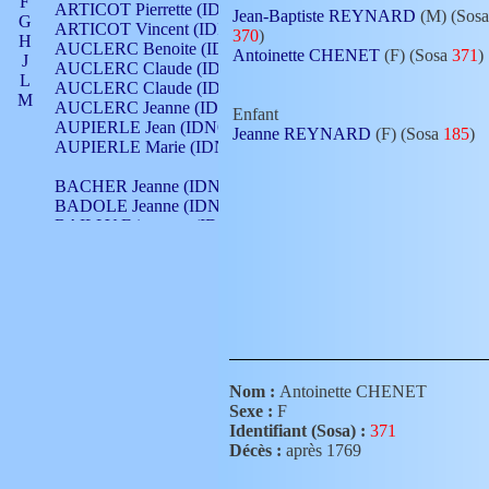
F
ARTICOT Pierrette (IDNO 210)
Jean-Baptiste REYNARD
(M) (Sosa
G
ARTICOT Vincent (IDNO 210)
370
)
H
AUCLERC Benoite (IDNO 451)
Antoinette CHENET
(F) (Sosa
371
)
J
AUCLERC Claude (IDNO 902)
L
AUCLERC Claude (IDNO 902)
M
AUCLERC Jeanne (IDNO 199)
Enfant
N
AUPIERLE Jean (IDNO 954)
Jeanne REYNARD
(F) (Sosa
185
)
O
AUPIERLE Marie (IDNO )
P
Q
BACHER Jeanne (IDNO )
R
BADOLE Jeanne (IDNO 867)
S
BAILLY Etiennette (IDNO )
T
BAILLY Francois (IDNO 860)
V
BAILLY François (IDNO )
BAILLY Nicolle (IDNO 215)
BAILLY Pierre (IDNO 430)
BAIZET Claudine (IDNO )
BALLAY Anne (IDNO 355)
BALLY Gabrielle (IDNO 141)
BARNAY François (IDNO 418)
Nom :
Antoinette CHENET
BARRAUD Antoine (IDNO 116)
Sexe :
F
BARRAUD Antoine (IDNO 464)
Identifiant (Sosa) :
371
BARRAUD Benoît (IDNO 116)
Décès :
après 1769
BARRAUD Denis (IDNO 116)
BARRAUD Etienne (IDNO 464)