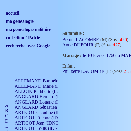
accueil
ma généalogie
ma généalogie militaire
Sa famille :
collection "Patrie"
Benoit LACOMBE
(M) (Sosa
426
)
Anne DUFOUR
(F) (Sosa
427
)
recherche avec Google
Mariage :
le 10 février 1766, à M
Enfant
Philiberte LACOMBE
(F) (Sosa
213
ALLEMAND Barthélemy (IDNO 330)
ALLEMAND Marie (IDNO 165)
ALLOIN Philiberte (IDNO 449)
ANGLARD Bernard (IDNO 4)
ANGLARD Louane (IDNO 4)
A
ANGLARD Sébastien (IDNO 4)
B
ARTICOT Claudine (IDNO 105)
C
ARTICOT Etienne (IDNO 420)
D
ARTICOT Jean (IDNO 210)
E
ARTICOT Louis (IDNO 420)