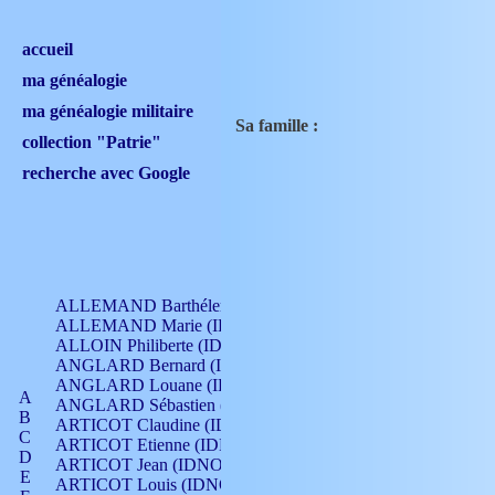
accueil
ma généalogie
ma généalogie militaire
Sa famille :
collection "Patrie"
recherche avec Google
ALLEMAND Barthélemy (IDNO 330)
ALLEMAND Marie (IDNO 165)
ALLOIN Philiberte (IDNO 449)
ANGLARD Bernard (IDNO 4)
ANGLARD Louane (IDNO 4)
A
ANGLARD Sébastien (IDNO 4)
B
ARTICOT Claudine (IDNO 105)
C
ARTICOT Etienne (IDNO 420)
D
ARTICOT Jean (IDNO 210)
E
ARTICOT Louis (IDNO 420)