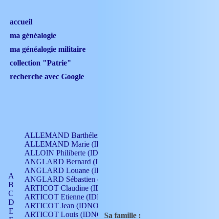
accueil
ma généalogie
ma généalogie militaire
collection "Patrie"
recherche avec Google
ALLEMAND Barthélemy (IDNO 330)
ALLEMAND Marie (IDNO 165)
ALLOIN Philiberte (IDNO 449)
ANGLARD Bernard (IDNO 4)
ANGLARD Louane (IDNO 4)
A
ANGLARD Sébastien (IDNO 4)
B
ARTICOT Claudine (IDNO 105)
C
ARTICOT Etienne (IDNO 420)
D
ARTICOT Jean (IDNO 210)
E
ARTICOT Louis (IDNO 420)
Sa famille :