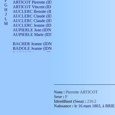
F
ARTICOT Pierrette (IDNO 210)
G
ARTICOT Vincent (IDNO 210)
H
AUCLERC Benoite (IDNO 451)
J
AUCLERC Claude (IDNO 902)
L
AUCLERC Claude (IDNO 902)
M
AUCLERC Jeanne (IDNO 199)
N
AUPIERLE Jean (IDNO 954)
O
AUPIERLE Marie (IDNO )
P
Q
BACHER Jeanne (IDNO )
R
BADOLE Jeanne (IDNO 867)
S
BAILLY Etiennette (IDNO )
T
BAILLY Francois (IDNO 860)
V
BAILLY François (IDNO )
BAILLY Nicolle (IDNO 215)
BAILLY Pierre (IDNO 430)
BAIZET Claudine (IDNO )
BALLAY Anne (IDNO 355)
BALLY Gabrielle (IDNO 141)
BARNAY François (IDNO 418)
Nom :
Pierrette ARTICOT
BARRAUD Antoine (IDNO 116)
Sexe :
F
BARRAUD Antoine (IDNO 464)
Identifiant (Sosa) :
210.2
BARRAUD Benoît (IDNO 116)
Naissance :
le 16 mars 1803, à B
BARRAUD Denis (IDNO 116)
BARRAUD Etienne (IDNO 464)