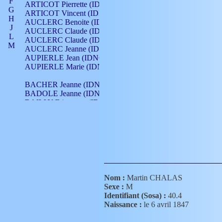
F
ARTICOT Pierrette (IDNO 210)
G
ARTICOT Vincent (IDNO 210)
H
AUCLERC Benoite (IDNO 451)
J
AUCLERC Claude (IDNO 902)
L
AUCLERC Claude (IDNO 902)
M
AUCLERC Jeanne (IDNO 199)
N
AUPIERLE Jean (IDNO 954)
O
AUPIERLE Marie (IDNO )
P
Q
BACHER Jeanne (IDNO )
R
BADOLE Jeanne (IDNO 867)
S
BAILLY Etiennette (IDNO )
T
BAILLY Francois (IDNO 860)
V
BAILLY François (IDNO )
BAILLY Nicolle (IDNO 215)
BAILLY Pierre (IDNO 430)
BAIZET Claudine (IDNO )
BALLAY Anne (IDNO 355)
BALLY Gabrielle (IDNO 141)
BARNAY François (IDNO 418)
Nom :
Martin CHALAS
BARRAUD Antoine (IDNO 116)
Sexe :
M
BARRAUD Antoine (IDNO 464)
Identifiant (Sosa) :
40.4
BARRAUD Benoît (IDNO 116)
Naissance :
le 6 avril 1847
BARRAUD Denis (IDNO 116)
BARRAUD Etienne (IDNO 464)