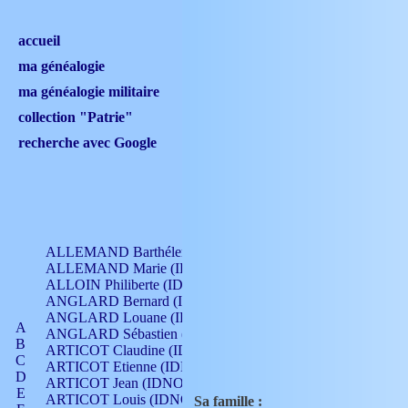
accueil
ma généalogie
ma généalogie militaire
collection "Patrie"
recherche avec Google
ALLEMAND Barthélemy (IDNO 330)
ALLEMAND Marie (IDNO 165)
ALLOIN Philiberte (IDNO 449)
ANGLARD Bernard (IDNO 4)
ANGLARD Louane (IDNO 4)
A
ANGLARD Sébastien (IDNO 4)
B
ARTICOT Claudine (IDNO 105)
C
ARTICOT Etienne (IDNO 420)
D
ARTICOT Jean (IDNO 210)
E
ARTICOT Louis (IDNO 420)
Sa famille :