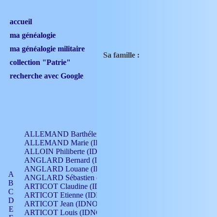
accueil
ma généalogie
ma généalogie militaire
Sa famille :
collection "Patrie"
recherche avec Google
ALLEMAND Barthélemy (IDNO 330)
ALLEMAND Marie (IDNO 165)
ALLOIN Philiberte (IDNO 449)
ANGLARD Bernard (IDNO 4)
ANGLARD Louane (IDNO 4)
A
ANGLARD Sébastien (IDNO 4)
B
ARTICOT Claudine (IDNO 105)
C
ARTICOT Etienne (IDNO 420)
D
ARTICOT Jean (IDNO 210)
E
ARTICOT Louis (IDNO 420)