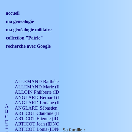
accueil
ma généalogie
ma généalogie militaire
collection "Patrie"
recherche avec Google
ALLEMAND Barthélemy (IDNO 330)
ALLEMAND Marie (IDNO 165)
ALLOIN Philiberte (IDNO 449)
ANGLARD Bernard (IDNO 4)
ANGLARD Louane (IDNO 4)
A
ANGLARD Sébastien (IDNO 4)
B
ARTICOT Claudine (IDNO 105)
C
ARTICOT Etienne (IDNO 420)
D
ARTICOT Jean (IDNO 210)
E
ARTICOT Louis (IDNO 420)
Sa famille :