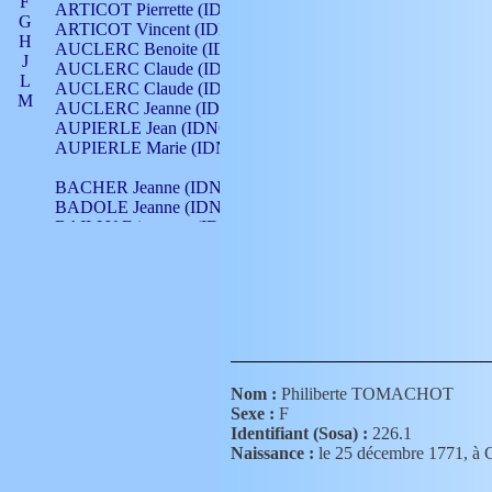
F
ARTICOT Pierrette (IDNO 210)
G
ARTICOT Vincent (IDNO 210)
H
AUCLERC Benoite (IDNO 451)
J
AUCLERC Claude (IDNO 902)
L
AUCLERC Claude (IDNO 902)
M
AUCLERC Jeanne (IDNO 199)
N
AUPIERLE Jean (IDNO 954)
O
AUPIERLE Marie (IDNO )
P
Q
BACHER Jeanne (IDNO )
R
BADOLE Jeanne (IDNO 867)
S
BAILLY Etiennette (IDNO )
T
BAILLY Francois (IDNO 860)
V
BAILLY François (IDNO )
BAILLY Nicolle (IDNO 215)
BAILLY Pierre (IDNO 430)
BAIZET Claudine (IDNO )
BALLAY Anne (IDNO 355)
BALLY Gabrielle (IDNO 141)
BARNAY François (IDNO 418)
Nom :
Philiberte TOMACHOT
BARRAUD Antoine (IDNO 116)
Sexe :
F
BARRAUD Antoine (IDNO 464)
Identifiant (Sosa) :
226.1
BARRAUD Benoît (IDNO 116)
Naissance :
le 25 décembre 1771
BARRAUD Denis (IDNO 116)
BARRAUD Etienne (IDNO 464)