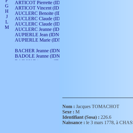
F
ARTICOT Pierrette (IDNO 210)
G
ARTICOT Vincent (IDNO 210)
H
AUCLERC Benoite (IDNO 451)
J
AUCLERC Claude (IDNO 902)
L
AUCLERC Claude (IDNO 902)
M
AUCLERC Jeanne (IDNO 199)
N
AUPIERLE Jean (IDNO 954)
O
AUPIERLE Marie (IDNO )
P
Q
BACHER Jeanne (IDNO )
R
BADOLE Jeanne (IDNO 867)
S
BAILLY Etiennette (IDNO )
T
BAILLY Francois (IDNO 860)
V
BAILLY François (IDNO )
BAILLY Nicolle (IDNO 215)
BAILLY Pierre (IDNO 430)
BAIZET Claudine (IDNO )
BALLAY Anne (IDNO 355)
BALLY Gabrielle (IDNO 141)
BARNAY François (IDNO 418)
Nom :
Jacques TOMACHOT
BARRAUD Antoine (IDNO 116)
Sexe :
M
BARRAUD Antoine (IDNO 464)
Identifiant (Sosa) :
226.6
BARRAUD Benoît (IDNO 116)
Naissance :
le 3 mars 1778, à C
BARRAUD Denis (IDNO 116)
BARRAUD Etienne (IDNO 464)