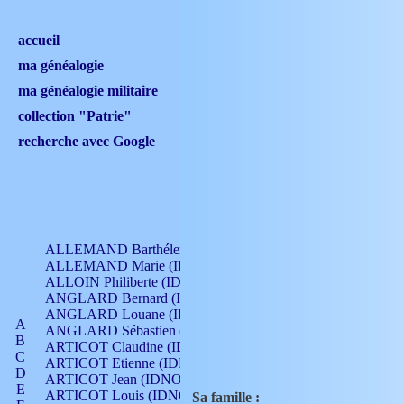
accueil
ma généalogie
ma généalogie militaire
collection "Patrie"
recherche avec Google
ALLEMAND Barthélemy (IDNO 330)
ALLEMAND Marie (IDNO 165)
ALLOIN Philiberte (IDNO 449)
ANGLARD Bernard (IDNO 4)
ANGLARD Louane (IDNO 4)
A
ANGLARD Sébastien (IDNO 4)
B
ARTICOT Claudine (IDNO 105)
C
ARTICOT Etienne (IDNO 420)
D
ARTICOT Jean (IDNO 210)
E
ARTICOT Louis (IDNO 420)
Sa famille :