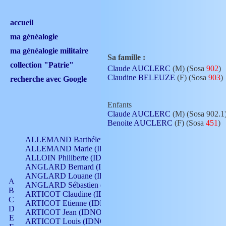
accueil
ma généalogie
ma généalogie militaire
Sa famille :
collection "Patrie"
Claude AUCLERC
(M) (Sosa
902
)
Claudine BELEUZE
(F) (Sosa
903
)
recherche avec Google
Enfants
Claude AUCLERC
(M) (Sosa 902.1
Benoite AUCLERC
(F) (Sosa
451
)
ALLEMAND Barthélemy (IDNO 330)
ALLEMAND Marie (IDNO 165)
ALLOIN Philiberte (IDNO 449)
ANGLARD Bernard (IDNO 4)
ANGLARD Louane (IDNO 4)
A
ANGLARD Sébastien (IDNO 4)
B
ARTICOT Claudine (IDNO 105)
C
ARTICOT Etienne (IDNO 420)
D
ARTICOT Jean (IDNO 210)
E
ARTICOT Louis (IDNO 420)