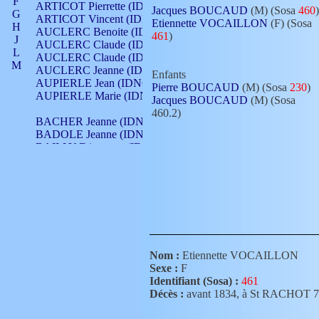
F
ARTICOT Pierrette (IDNO 210)
Jacques BOUCAUD
(M) (Sosa
460
)
G
ARTICOT Vincent (IDNO 210)
Etiennette VOCAILLON
(F) (Sosa
H
AUCLERC Benoite (IDNO 451)
461
)
J
AUCLERC Claude (IDNO 902)
L
AUCLERC Claude (IDNO 902)
M
AUCLERC Jeanne (IDNO 199)
Enfants
N
AUPIERLE Jean (IDNO 954)
Pierre BOUCAUD
(M) (Sosa
230
)
O
AUPIERLE Marie (IDNO )
Jacques BOUCAUD
(M) (Sosa
P
460.2)
Q
BACHER Jeanne (IDNO )
R
BADOLE Jeanne (IDNO 867)
S
BAILLY Etiennette (IDNO )
T
BAILLY Francois (IDNO 860)
V
BAILLY François (IDNO )
BAILLY Nicolle (IDNO 215)
BAILLY Pierre (IDNO 430)
BAIZET Claudine (IDNO )
BALLAY Anne (IDNO 355)
BALLY Gabrielle (IDNO 141)
BARNAY François (IDNO 418)
Nom :
Etiennette VOCAILLON
BARRAUD Antoine (IDNO 116)
Sexe :
F
BARRAUD Antoine (IDNO 464)
Identifiant (Sosa) :
461
BARRAUD Benoît (IDNO 116)
Décès :
avant 1834, à St RACHOT 
BARRAUD Denis (IDNO 116)
BARRAUD Etienne (IDNO 464)