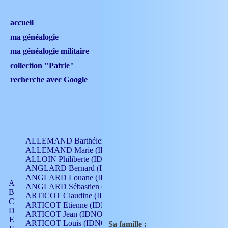
accueil
ma généalogie
ma généalogie militaire
collection "Patrie"
recherche avec Google
ALLEMAND Barthélemy (IDNO 330)
ALLEMAND Marie (IDNO 165)
ALLOIN Philiberte (IDNO 449)
ANGLARD Bernard (IDNO 4)
ANGLARD Louane (IDNO 4)
A
ANGLARD Sébastien (IDNO 4)
B
ARTICOT Claudine (IDNO 105)
C
ARTICOT Etienne (IDNO 420)
D
ARTICOT Jean (IDNO 210)
E
ARTICOT Louis (IDNO 420)
Sa famille :