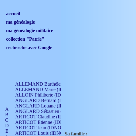
accueil
ma généalogie
ma généalogie militaire
collection "Patrie"
recherche avec Google
ALLEMAND Barthélemy (IDNO 330)
ALLEMAND Marie (IDNO 165)
ALLOIN Philiberte (IDNO 449)
ANGLARD Bernard (IDNO 4)
ANGLARD Louane (IDNO 4)
A
ANGLARD Sébastien (IDNO 4)
B
ARTICOT Claudine (IDNO 105)
C
ARTICOT Etienne (IDNO 420)
D
ARTICOT Jean (IDNO 210)
E
ARTICOT Louis (IDNO 420)
Sa famille :