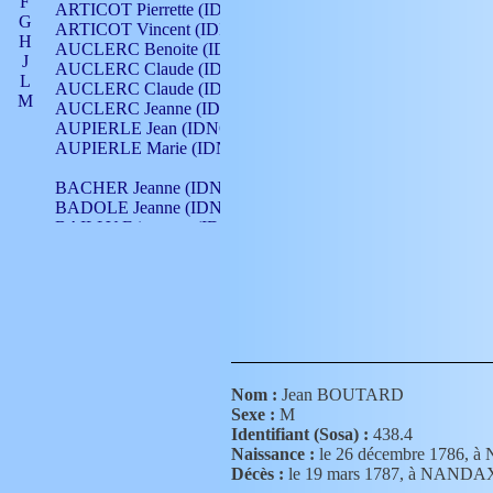
F
ARTICOT Pierrette (IDNO 210)
G
ARTICOT Vincent (IDNO 210)
H
AUCLERC Benoite (IDNO 451)
J
AUCLERC Claude (IDNO 902)
L
AUCLERC Claude (IDNO 902)
M
AUCLERC Jeanne (IDNO 199)
N
AUPIERLE Jean (IDNO 954)
O
AUPIERLE Marie (IDNO )
P
Q
BACHER Jeanne (IDNO )
R
BADOLE Jeanne (IDNO 867)
S
BAILLY Etiennette (IDNO )
T
BAILLY Francois (IDNO 860)
V
BAILLY François (IDNO )
BAILLY Nicolle (IDNO 215)
BAILLY Pierre (IDNO 430)
BAIZET Claudine (IDNO )
BALLAY Anne (IDNO 355)
BALLY Gabrielle (IDNO 141)
BARNAY François (IDNO 418)
Nom :
Jean BOUTARD
BARRAUD Antoine (IDNO 116)
Sexe :
M
BARRAUD Antoine (IDNO 464)
Identifiant (Sosa) :
438.4
BARRAUD Benoît (IDNO 116)
Naissance :
le 26 décembre 1786,
BARRAUD Denis (IDNO 116)
Décès :
le 19 mars 1787, à NANDA
BARRAUD Etienne (IDNO 464)