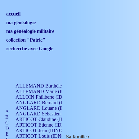
accueil
ma généalogie
ma généalogie militaire
collection "Patrie"
recherche avec Google
ALLEMAND Barthélemy (IDNO 330)
ALLEMAND Marie (IDNO 165)
ALLOIN Philiberte (IDNO 449)
ANGLARD Bernard (IDNO 4)
ANGLARD Louane (IDNO 4)
A
ANGLARD Sébastien (IDNO 4)
B
ARTICOT Claudine (IDNO 105)
C
ARTICOT Etienne (IDNO 420)
D
ARTICOT Jean (IDNO 210)
E
ARTICOT Louis (IDNO 420)
Sa famille :