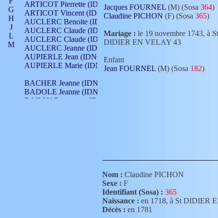
F
ARTICOT Pierrette (IDNO 210)
Jacques FOURNEL
(M) (Sosa
364
)
G
ARTICOT Vincent (IDNO 210)
Claudine PICHON
(F) (Sosa
365
)
H
AUCLERC Benoite (IDNO 451)
J
AUCLERC Claude (IDNO 902)
Mariage :
le 19 novembre 1743, à S
L
AUCLERC Claude (IDNO 902)
DIDIER EN VELAY 43
M
AUCLERC Jeanne (IDNO 199)
N
AUPIERLE Jean (IDNO 954)
Enfant
O
AUPIERLE Marie (IDNO )
Jean FOURNEL
(M) (Sosa
182
)
P
Q
BACHER Jeanne (IDNO )
R
BADOLE Jeanne (IDNO 867)
S
BAILLY Etiennette (IDNO )
T
BAILLY Francois (IDNO 860)
V
BAILLY François (IDNO )
BAILLY Nicolle (IDNO 215)
BAILLY Pierre (IDNO 430)
BAIZET Claudine (IDNO )
BALLAY Anne (IDNO 355)
BALLY Gabrielle (IDNO 141)
BARNAY François (IDNO 418)
Nom :
Claudine PICHON
BARRAUD Antoine (IDNO 116)
Sexe :
F
BARRAUD Antoine (IDNO 464)
Identifiant (Sosa) :
365
BARRAUD Benoît (IDNO 116)
Naissance :
en 1718, à St DIDIER
BARRAUD Denis (IDNO 116)
Décès :
en 1781
BARRAUD Etienne (IDNO 464)