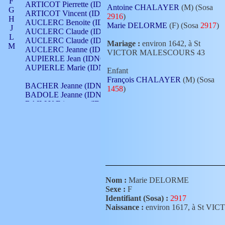
F
ARTICOT Pierrette (IDNO 210)
Antoine CHALAYER
(M) (Sosa
G
ARTICOT Vincent (IDNO 210)
2916
)
H
AUCLERC Benoite (IDNO 451)
Marie DELORME
(F) (Sosa
2917
)
J
AUCLERC Claude (IDNO 902)
L
AUCLERC Claude (IDNO 902)
Mariage :
environ 1642, à St
M
AUCLERC Jeanne (IDNO 199)
VICTOR MALESCOURS 43
N
AUPIERLE Jean (IDNO 954)
O
AUPIERLE Marie (IDNO )
Enfant
P
François CHALAYER
(M) (Sosa
Q
BACHER Jeanne (IDNO )
1458
)
R
BADOLE Jeanne (IDNO 867)
S
BAILLY Etiennette (IDNO )
T
BAILLY Francois (IDNO 860)
V
BAILLY François (IDNO )
BAILLY Nicolle (IDNO 215)
BAILLY Pierre (IDNO 430)
BAIZET Claudine (IDNO )
BALLAY Anne (IDNO 355)
BALLY Gabrielle (IDNO 141)
BARNAY François (IDNO 418)
Nom :
Marie DELORME
BARRAUD Antoine (IDNO 116)
Sexe :
F
BARRAUD Antoine (IDNO 464)
Identifiant (Sosa) :
2917
BARRAUD Benoît (IDNO 116)
Naissance :
environ 1617, à St 
BARRAUD Denis (IDNO 116)
BARRAUD Etienne (IDNO 464)