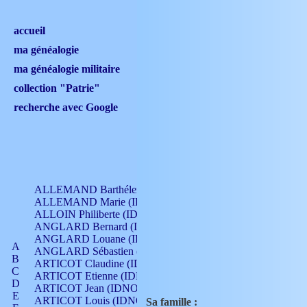
accueil
ma généalogie
ma généalogie militaire
collection "Patrie"
recherche avec Google
ALLEMAND Barthélemy (IDNO 330)
ALLEMAND Marie (IDNO 165)
ALLOIN Philiberte (IDNO 449)
ANGLARD Bernard (IDNO 4)
ANGLARD Louane (IDNO 4)
A
ANGLARD Sébastien (IDNO 4)
B
ARTICOT Claudine (IDNO 105)
C
ARTICOT Etienne (IDNO 420)
D
ARTICOT Jean (IDNO 210)
E
ARTICOT Louis (IDNO 420)
Sa famille :