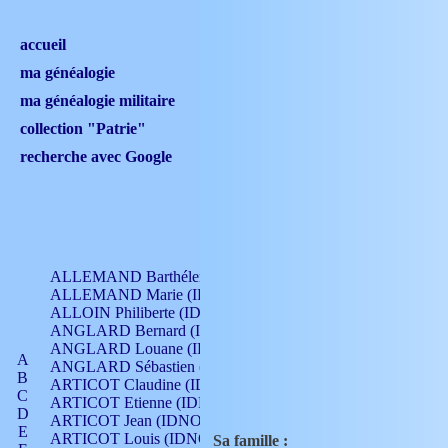
accueil
ma généalogie
ma généalogie militaire
collection "Patrie"
recherche avec Google
ALLEMAND Barthélemy (IDNO 330)
ALLEMAND Marie (IDNO 165)
ALLOIN Philiberte (IDNO 449)
ANGLARD Bernard (IDNO 4)
ANGLARD Louane (IDNO 4)
A
ANGLARD Sébastien (IDNO 4)
B
ARTICOT Claudine (IDNO 105)
C
ARTICOT Etienne (IDNO 420)
D
ARTICOT Jean (IDNO 210)
E
ARTICOT Louis (IDNO 420)
Sa famille :