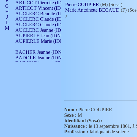
F
ARTICOT Pierrette (IDNO 210)
Pierre COUPIER
(M) (Sosa
)
G
ARTICOT Vincent (IDNO 210)
Marie Antoinette BECAUD
(F) (Sos
H
AUCLERC Benoite (IDNO 451)
)
J
AUCLERC Claude (IDNO 902)
L
AUCLERC Claude (IDNO 902)
M
AUCLERC Jeanne (IDNO 199)
N
AUPIERLE Jean (IDNO 954)
O
AUPIERLE Marie (IDNO )
P
Q
BACHER Jeanne (IDNO )
R
BADOLE Jeanne (IDNO 867)
S
BAILLY Etiennette (IDNO )
T
BAILLY Francois (IDNO 860)
V
BAILLY François (IDNO )
BAILLY Nicolle (IDNO 215)
BAILLY Pierre (IDNO 430)
BAIZET Claudine (IDNO )
BALLAY Anne (IDNO 355)
BALLY Gabrielle (IDNO 141)
BARNAY François (IDNO 418)
Nom :
Pierre COUPIER
BARRAUD Antoine (IDNO 116)
Sexe :
M
BARRAUD Antoine (IDNO 464)
Identifiant (Sosa) :
BARRAUD Benoît (IDNO 116)
Naissance :
le 13 septembre 1861
BARRAUD Denis (IDNO 116)
Profession :
fabriquant de soierie
BARRAUD Etienne (IDNO 464)