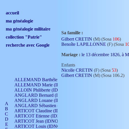
accueil
ma généalogie
ma généalogie militaire
Sa famille :
collection "Patrie"
Gilbert CRETIN
(M) (Sosa
106
)
Benoîte LAPILLONNE
(F) (Sosa
1
recherche avec Google
Mariage :
le 13 décembre 1826, à
Enfants
Nicolle CRETIN
(F) (Sosa
53
)
Gilbert CRETIN
(M) (Sosa 106.2)
ALLEMAND Barthélemy (IDNO 330)
ALLEMAND Marie (IDNO 165)
ALLOIN Philiberte (IDNO 449)
ANGLARD Bernard (IDNO 4)
ANGLARD Louane (IDNO 4)
A
ANGLARD Sébastien (IDNO 4)
B
ARTICOT Claudine (IDNO 105)
C
ARTICOT Etienne (IDNO 420)
D
ARTICOT Jean (IDNO 210)
E
ARTICOT Louis (IDNO 420)