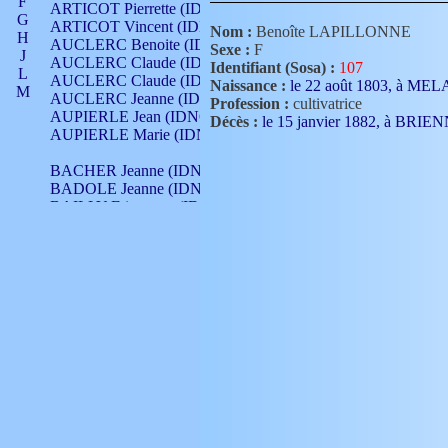
F
ARTICOT Pierrette (IDNO 210)
G
ARTICOT Vincent (IDNO 210)
Nom :
Benoîte LAPILLONNE
H
AUCLERC Benoite (IDNO 451)
Sexe :
F
J
AUCLERC Claude (IDNO 902)
Identifiant (Sosa) :
107
L
AUCLERC Claude (IDNO 902)
Naissance :
le 22 août 1803, à ME
M
AUCLERC Jeanne (IDNO 199)
Profession :
cultivatrice
N
AUPIERLE Jean (IDNO 954)
Décès :
le 15 janvier 1882, à BRI
O
AUPIERLE Marie (IDNO )
P
Q
BACHER Jeanne (IDNO )
R
BADOLE Jeanne (IDNO 867)
S
BAILLY Etiennette (IDNO )
T
BAILLY Francois (IDNO 860)
V
BAILLY François (IDNO )
BAILLY Nicolle (IDNO 215)
BAILLY Pierre (IDNO 430)
BAIZET Claudine (IDNO )
BALLAY Anne (IDNO 355)
BALLY Gabrielle (IDNO 141)
BARNAY François (IDNO 418)
BARRAUD Antoine (IDNO 116)
BARRAUD Antoine (IDNO 464)
BARRAUD Benoît (IDNO 116)
BARRAUD Denis (IDNO 116)
BARRAUD Etienne (IDNO 464)