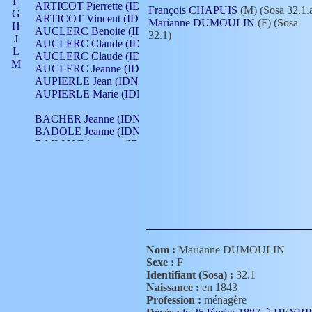
F
ARTICOT Pierrette (IDNO 210)
François CHAPUIS
(M) (Sosa 32.1.
G
ARTICOT Vincent (IDNO 210)
Marianne DUMOULIN
(F) (Sosa
H
AUCLERC Benoite (IDNO 451)
32.1)
J
AUCLERC Claude (IDNO 902)
L
AUCLERC Claude (IDNO 902)
M
AUCLERC Jeanne (IDNO 199)
N
AUPIERLE Jean (IDNO 954)
O
AUPIERLE Marie (IDNO )
P
Q
BACHER Jeanne (IDNO )
R
BADOLE Jeanne (IDNO 867)
S
BAILLY Etiennette (IDNO )
T
BAILLY Francois (IDNO 860)
V
BAILLY François (IDNO )
BAILLY Nicolle (IDNO 215)
BAILLY Pierre (IDNO 430)
BAIZET Claudine (IDNO )
BALLAY Anne (IDNO 355)
BALLY Gabrielle (IDNO 141)
BARNAY François (IDNO 418)
Nom :
Marianne DUMOULIN
BARRAUD Antoine (IDNO 116)
Sexe :
F
BARRAUD Antoine (IDNO 464)
Identifiant (Sosa) :
32.1
BARRAUD Benoît (IDNO 116)
Naissance :
en 1843
BARRAUD Denis (IDNO 116)
Profession :
ménagère
BARRAUD Etienne (IDNO 464)