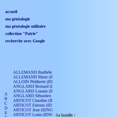
accueil
ma généalogie
ma généalogie militaire
collection "Patrie"
recherche avec Google
ALLEMAND Barthélemy (IDNO 330)
ALLEMAND Marie (IDNO 165)
ALLOIN Philiberte (IDNO 449)
ANGLARD Bernard (IDNO 4)
ANGLARD Louane (IDNO 4)
A
ANGLARD Sébastien (IDNO 4)
B
ARTICOT Claudine (IDNO 105)
C
ARTICOT Etienne (IDNO 420)
D
ARTICOT Jean (IDNO 210)
E
ARTICOT Louis (IDNO 420)
Sa famille :