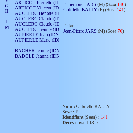
F
ARTICOT Pierrette (IDNO 210)
Ennemond JARS
(M) (Sosa
140
)
G
ARTICOT Vincent (IDNO 210)
Gabrielle BALLY
(F) (Sosa
141
)
H
AUCLERC Benoite (IDNO 451)
J
AUCLERC Claude (IDNO 902)
L
AUCLERC Claude (IDNO 902)
Enfant
M
AUCLERC Jeanne (IDNO 199)
Jean-Pierre JARS
(M) (Sosa
70
)
N
AUPIERLE Jean (IDNO 954)
O
AUPIERLE Marie (IDNO )
P
Q
BACHER Jeanne (IDNO )
R
BADOLE Jeanne (IDNO 867)
S
BAILLY Etiennette (IDNO )
T
BAILLY Francois (IDNO 860)
V
BAILLY François (IDNO )
BAILLY Nicolle (IDNO 215)
BAILLY Pierre (IDNO 430)
BAIZET Claudine (IDNO )
BALLAY Anne (IDNO 355)
BALLY Gabrielle (IDNO 141)
BARNAY François (IDNO 418)
Nom :
Gabrielle BALLY
BARRAUD Antoine (IDNO 116)
Sexe :
F
BARRAUD Antoine (IDNO 464)
Identifiant (Sosa) :
141
BARRAUD Benoît (IDNO 116)
Décès :
avant 1817
BARRAUD Denis (IDNO 116)
BARRAUD Etienne (IDNO 464)