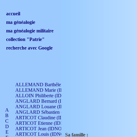
accueil
ma généalogie
ma généalogie militaire
collection "Patrie"
recherche avec Google
ALLEMAND Barthélemy (IDNO 330)
ALLEMAND Marie (IDNO 165)
ALLOIN Philiberte (IDNO 449)
ANGLARD Bernard (IDNO 4)
ANGLARD Louane (IDNO 4)
A
ANGLARD Sébastien (IDNO 4)
B
ARTICOT Claudine (IDNO 105)
C
ARTICOT Etienne (IDNO 420)
D
ARTICOT Jean (IDNO 210)
E
ARTICOT Louis (IDNO 420)
Sa famille :