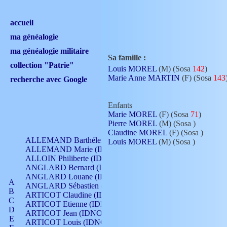
accueil
ma généalogie
ma généalogie militaire
Sa famille :
collection "Patrie"
Louis MOREL
(M) (Sosa
142
)
Marie Anne MARTIN
(F) (Sosa
143
recherche avec Google
Enfants
Marie MOREL
(F) (Sosa
71
)
Pierre MOREL
(M) (Sosa
)
Claudine MOREL
(F) (Sosa
)
ALLEMAND Barthélemy (IDNO 330)
Louis MOREL
(M) (Sosa
)
ALLEMAND Marie (IDNO 165)
ALLOIN Philiberte (IDNO 449)
ANGLARD Bernard (IDNO 4)
ANGLARD Louane (IDNO 4)
A
ANGLARD Sébastien (IDNO 4)
B
ARTICOT Claudine (IDNO 105)
C
ARTICOT Etienne (IDNO 420)
D
ARTICOT Jean (IDNO 210)
E
ARTICOT Louis (IDNO 420)