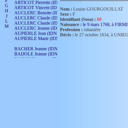
F
ARTICOT Pierrette (IDNO 210)
G
ARTICOT Vincent (IDNO 210)
Nom :
Louise GOURGOUILLAT
H
AUCLERC Benoite (IDNO 451)
Sexe :
F
J
AUCLERC Claude (IDNO 902)
Identifiant (Sosa) :
89
L
AUCLERC Claude (IDNO 902)
Naissance :
le 9 mars 1768, à FIR
M
AUCLERC Jeanne (IDNO 199)
Profession :
rubanière
N
AUPIERLE Jean (IDNO 954)
Décès :
le 27 octobre 1834, à UNI
O
AUPIERLE Marie (IDNO )
P
Q
BACHER Jeanne (IDNO )
R
BADOLE Jeanne (IDNO 867)
S
BAILLY Etiennette (IDNO )
T
BAILLY Francois (IDNO 860)
V
BAILLY François (IDNO )
BAILLY Nicolle (IDNO 215)
BAILLY Pierre (IDNO 430)
BAIZET Claudine (IDNO )
BALLAY Anne (IDNO 355)
BALLY Gabrielle (IDNO 141)
BARNAY François (IDNO 418)
BARRAUD Antoine (IDNO 116)
BARRAUD Antoine (IDNO 464)
BARRAUD Benoît (IDNO 116)
BARRAUD Denis (IDNO 116)
BARRAUD Etienne (IDNO 464)