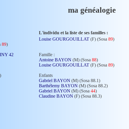
ma généalogie
L'individu et la liste de ses familles :
Louise GOURGOUILLAT
(F) (Sosa
89
)
a
89
)
RMINY 42
Famille :
Antoine BAYON
(M) (Sosa
88
)
Louise GOURGOUILLAT
(F) (Sosa
89
)
)
Enfants
Gabriel BAYON
(M) (Sosa 88.1)
Barthélemy BAYON
(M) (Sosa 88.2)
Gabriel BAYON
(M) (Sosa
44
)
Claudine BAYON
(F) (Sosa 88.3)