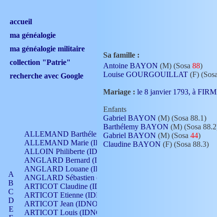
accueil
ma généalogie
ma généalogie militaire
Sa famille :
collection "Patrie"
Antoine BAYON
(M) (Sosa
88
)
Louise GOURGOUILLAT
(F) (Sos
recherche avec Google
Mariage :
le 8 janvier 1793, à FI
Enfants
Gabriel BAYON
(M) (Sosa 88.1)
Barthélemy BAYON
(M) (Sosa 88.2
ALLEMAND Barthélemy (IDNO 330)
Gabriel BAYON
(M) (Sosa
44
)
ALLEMAND Marie (IDNO 165)
Claudine BAYON
(F) (Sosa 88.3)
ALLOIN Philiberte (IDNO 449)
ANGLARD Bernard (IDNO 4)
ANGLARD Louane (IDNO 4)
A
ANGLARD Sébastien (IDNO 4)
B
ARTICOT Claudine (IDNO 105)
C
ARTICOT Etienne (IDNO 420)
D
ARTICOT Jean (IDNO 210)
E
ARTICOT Louis (IDNO 420)