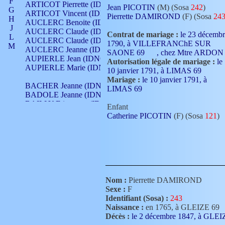
F
ARTICOT Pierrette (IDNO 210)
Jean PICOTIN
(M) (Sosa
242
)
G
ARTICOT Vincent (IDNO 210)
Pierrette DAMIROND
(F) (Sosa
24
H
AUCLERC Benoite (IDNO 451)
J
AUCLERC Claude (IDNO 902)
Contrat de mariage :
le 23 décemb
L
AUCLERC Claude (IDNO 902)
1790, à VILLEFRANChE SUR
M
AUCLERC Jeanne (IDNO 199)
SAONE 69
, chez Mtre ARDON
N
AUPIERLE Jean (IDNO 954)
Autorisation légale de mariage :
le
O
AUPIERLE Marie (IDNO )
10 janvier 1791, à LIMAS 69
P
Mariage :
le 10 janvier 1791, à
Q
BACHER Jeanne (IDNO )
LIMAS 69
R
BADOLE Jeanne (IDNO 867)
S
BAILLY Etiennette (IDNO )
Enfant
T
BAILLY Francois (IDNO 860)
Catherine PICOTIN
(F) (Sosa
121
)
V
BAILLY François (IDNO )
BAILLY Nicolle (IDNO 215)
BAILLY Pierre (IDNO 430)
BAIZET Claudine (IDNO )
BALLAY Anne (IDNO 355)
BALLY Gabrielle (IDNO 141)
BARNAY François (IDNO 418)
Nom :
Pierrette DAMIROND
BARRAUD Antoine (IDNO 116)
Sexe :
F
BARRAUD Antoine (IDNO 464)
Identifiant (Sosa) :
243
BARRAUD Benoît (IDNO 116)
Naissance :
en 1765, à GLEIZE 69
BARRAUD Denis (IDNO 116)
Décès :
le 2 décembre 1847, à GLE
BARRAUD Etienne (IDNO 464)