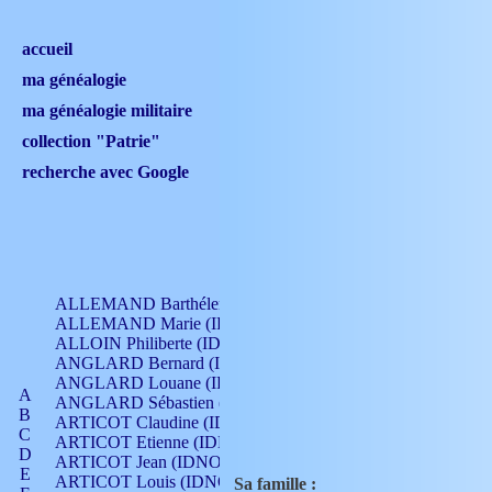
accueil
ma généalogie
ma généalogie militaire
collection "Patrie"
recherche avec Google
ALLEMAND Barthélemy (IDNO 330)
ALLEMAND Marie (IDNO 165)
ALLOIN Philiberte (IDNO 449)
ANGLARD Bernard (IDNO 4)
ANGLARD Louane (IDNO 4)
A
ANGLARD Sébastien (IDNO 4)
B
ARTICOT Claudine (IDNO 105)
C
ARTICOT Etienne (IDNO 420)
D
ARTICOT Jean (IDNO 210)
E
ARTICOT Louis (IDNO 420)
Sa famille :