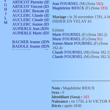
F
ARTICOT Pierrette (IDNO 210)
Jean FOURNEL
(M) (Sosa
182
)
G
ARTICOT Vincent (IDNO 210)
Magdeleine RIOUX
(F) (Sosa
183
)
H
AUCLERC Benoite (IDNO 451)
J
AUCLERC Claude (IDNO 902)
Mariage :
le 20 novembre 1781, à S
L
AUCLERC Claude (IDNO 902)
DIDIER EN VELAY 43
M
AUCLERC Jeanne (IDNO 199)
N
AUPIERLE Jean (IDNO 954)
Enfants
O
AUPIERLE Marie (IDNO )
Marie FOURNEL
(F) (Sosa 182.2)
P
Marie FOURNEL
(F) (Sosa
91
)
Q
BACHER Jeanne (IDNO )
Jeanne-Marie FOURNEL
(F) (Sosa
R
BADOLE Jeanne (IDNO 867)
182.4)
S
BAILLY Etiennette (IDNO )
Claude FOURNEL
(M) (Sosa 182.1
T
BAILLY Francois (IDNO 860)
Claude FOURNEL
(M) (Sosa 182.5
V
BAILLY François (IDNO )
BAILLY Nicolle (IDNO 215)
BAILLY Pierre (IDNO 430)
BAIZET Claudine (IDNO )
BALLAY Anne (IDNO 355)
BALLY Gabrielle (IDNO 141)
BARNAY François (IDNO 418)
Nom :
Magdeleine RIOUX
BARRAUD Antoine (IDNO 116)
Sexe :
F
BARRAUD Antoine (IDNO 464)
Identifiant (Sosa) :
183
BARRAUD Benoît (IDNO 116)
Naissance :
en 1756, à St VICT
BARRAUD Denis (IDNO 116)
Décès :
après 1830
BARRAUD Etienne (IDNO 464)