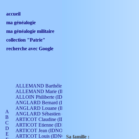
accueil
ma généalogie
ma généalogie militaire
collection "Patrie"
recherche avec Google
ALLEMAND Barthélemy (IDNO 330)
ALLEMAND Marie (IDNO 165)
ALLOIN Philiberte (IDNO 449)
ANGLARD Bernard (IDNO 4)
ANGLARD Louane (IDNO 4)
A
ANGLARD Sébastien (IDNO 4)
B
ARTICOT Claudine (IDNO 105)
C
ARTICOT Etienne (IDNO 420)
D
ARTICOT Jean (IDNO 210)
E
ARTICOT Louis (IDNO 420)
Sa famille :