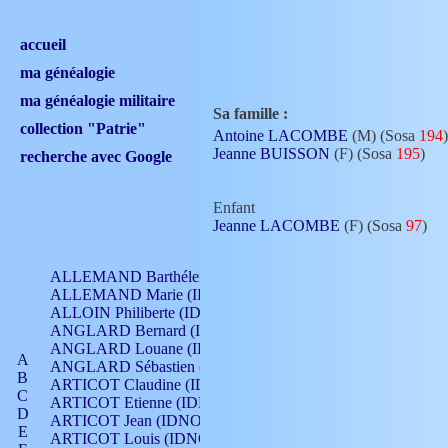
accueil
ma généalogie
ma généalogie militaire
Sa famille :
collection "Patrie"
Antoine LACOMBE
(M) (Sosa
194
)
Jeanne BUISSON
(F) (Sosa
195
)
recherche avec Google
Enfant
Jeanne LACOMBE
(F) (Sosa
97
)
ALLEMAND Barthélemy (IDNO 330)
ALLEMAND Marie (IDNO 165)
ALLOIN Philiberte (IDNO 449)
ANGLARD Bernard (IDNO 4)
ANGLARD Louane (IDNO 4)
A
ANGLARD Sébastien (IDNO 4)
B
ARTICOT Claudine (IDNO 105)
C
ARTICOT Etienne (IDNO 420)
D
ARTICOT Jean (IDNO 210)
E
ARTICOT Louis (IDNO 420)