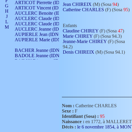
F
ARTICOT Pierrette (IDNO 210)
Jean CHIREIX
(M) (Sosa
94
)
G
ARTICOT Vincent (IDNO 210)
Catherine CHARLES
(F) (Sosa
95
)
H
AUCLERC Benoite (IDNO 451)
J
AUCLERC Claude (IDNO 902)
L
AUCLERC Claude (IDNO 902)
Enfants
M
AUCLERC Jeanne (IDNO 199)
Claudine CHIREY
(F) (Sosa
47
)
N
AUPIERLE Jean (IDNO 954)
Marie CHIREY
(F) (Sosa 94.3)
O
AUPIERLE Marie (IDNO )
Jeanne-Marie CHIREY
(F) (Sosa
P
94.2)
Q
BACHER Jeanne (IDNO )
Denis CHIREIX
(M) (Sosa 94.1)
R
BADOLE Jeanne (IDNO 867)
S
BAILLY Etiennette (IDNO )
T
BAILLY Francois (IDNO 860)
V
BAILLY François (IDNO )
BAILLY Nicolle (IDNO 215)
BAILLY Pierre (IDNO 430)
BAIZET Claudine (IDNO )
BALLAY Anne (IDNO 355)
BALLY Gabrielle (IDNO 141)
BARNAY François (IDNO 418)
Nom :
Catherine CHARLES
BARRAUD Antoine (IDNO 116)
Sexe :
F
BARRAUD Antoine (IDNO 464)
Identifiant (Sosa) :
95
BARRAUD Benoît (IDNO 116)
Naissance :
en 1772, à MALLERET
BARRAUD Denis (IDNO 116)
Décès :
le 6 novembre 1854, à M
BARRAUD Etienne (IDNO 464)