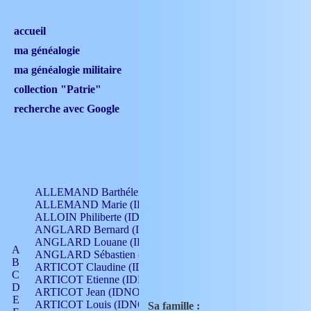
accueil
ma généalogie
ma généalogie militaire
collection "Patrie"
recherche avec Google
ALLEMAND Barthélemy (IDNO 330)
ALLEMAND Marie (IDNO 165)
ALLOIN Philiberte (IDNO 449)
ANGLARD Bernard (IDNO 4)
ANGLARD Louane (IDNO 4)
A
ANGLARD Sébastien (IDNO 4)
B
ARTICOT Claudine (IDNO 105)
C
ARTICOT Etienne (IDNO 420)
D
ARTICOT Jean (IDNO 210)
E
ARTICOT Louis (IDNO 420)
Sa famille :