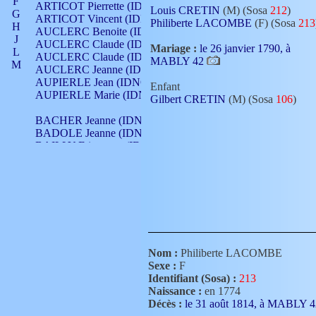
F
ARTICOT Pierrette (IDNO 210)
Louis CRETIN
(M) (Sosa
212
)
G
ARTICOT Vincent (IDNO 210)
Philiberte LACOMBE
(F) (Sosa
213
H
AUCLERC Benoite (IDNO 451)
J
AUCLERC Claude (IDNO 902)
Mariage :
le 26 janvier 1790, à
L
AUCLERC Claude (IDNO 902)
MABLY 42
M
AUCLERC Jeanne (IDNO 199)
N
AUPIERLE Jean (IDNO 954)
Enfant
O
AUPIERLE Marie (IDNO )
Gilbert CRETIN
(M) (Sosa
106
)
P
Q
BACHER Jeanne (IDNO )
R
BADOLE Jeanne (IDNO 867)
S
BAILLY Etiennette (IDNO )
T
BAILLY Francois (IDNO 860)
V
BAILLY François (IDNO )
BAILLY Nicolle (IDNO 215)
BAILLY Pierre (IDNO 430)
BAIZET Claudine (IDNO )
BALLAY Anne (IDNO 355)
BALLY Gabrielle (IDNO 141)
BARNAY François (IDNO 418)
Nom :
Philiberte LACOMBE
BARRAUD Antoine (IDNO 116)
Sexe :
F
BARRAUD Antoine (IDNO 464)
Identifiant (Sosa) :
213
BARRAUD Benoît (IDNO 116)
Naissance :
en 1774
BARRAUD Denis (IDNO 116)
Décès :
le 31 août 1814, à MABLY 
BARRAUD Etienne (IDNO 464)