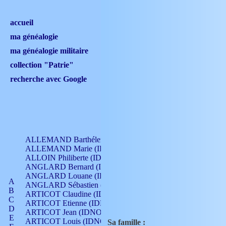
accueil
ma généalogie
ma généalogie militaire
collection "Patrie"
recherche avec Google
ALLEMAND Barthélemy (IDNO 330)
ALLEMAND Marie (IDNO 165)
ALLOIN Philiberte (IDNO 449)
ANGLARD Bernard (IDNO 4)
ANGLARD Louane (IDNO 4)
A
ANGLARD Sébastien (IDNO 4)
B
ARTICOT Claudine (IDNO 105)
C
ARTICOT Etienne (IDNO 420)
D
ARTICOT Jean (IDNO 210)
E
ARTICOT Louis (IDNO 420)
Sa famille :