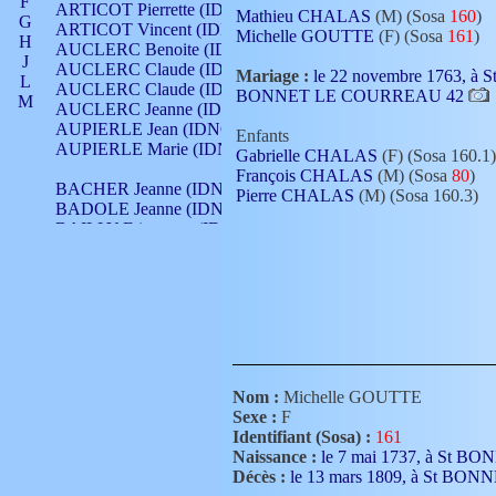
F
ARTICOT Pierrette (IDNO 210)
Mathieu CHALAS
(M) (Sosa
160
)
G
ARTICOT Vincent (IDNO 210)
Michelle GOUTTE
(F) (Sosa
161
)
H
AUCLERC Benoite (IDNO 451)
J
AUCLERC Claude (IDNO 902)
Mariage :
le 22 novembre 1763, à S
L
AUCLERC Claude (IDNO 902)
BONNET LE COURREAU 42
M
AUCLERC Jeanne (IDNO 199)
N
AUPIERLE Jean (IDNO 954)
Enfants
O
AUPIERLE Marie (IDNO )
Gabrielle CHALAS
(F) (Sosa 160.1)
P
François CHALAS
(M) (Sosa
80
)
Q
BACHER Jeanne (IDNO )
Pierre CHALAS
(M) (Sosa 160.3)
R
BADOLE Jeanne (IDNO 867)
S
BAILLY Etiennette (IDNO )
T
BAILLY Francois (IDNO 860)
V
BAILLY François (IDNO )
BAILLY Nicolle (IDNO 215)
BAILLY Pierre (IDNO 430)
BAIZET Claudine (IDNO )
BALLAY Anne (IDNO 355)
BALLY Gabrielle (IDNO 141)
BARNAY François (IDNO 418)
Nom :
Michelle GOUTTE
BARRAUD Antoine (IDNO 116)
Sexe :
F
BARRAUD Antoine (IDNO 464)
Identifiant (Sosa) :
161
BARRAUD Benoît (IDNO 116)
Naissance :
le 7 mai 1737, à St
BARRAUD Denis (IDNO 116)
Décès :
le 13 mars 1809, à St B
BARRAUD Etienne (IDNO 464)