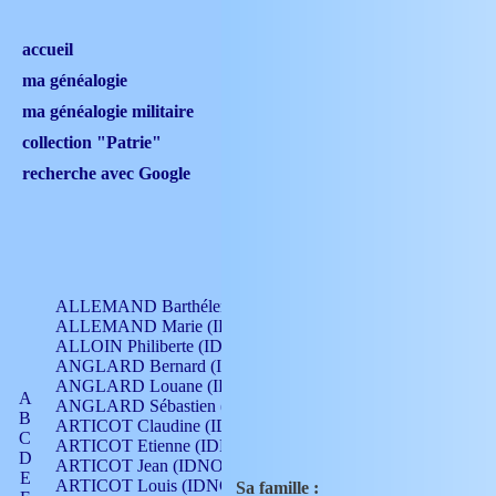
accueil
ma généalogie
ma généalogie militaire
collection "Patrie"
recherche avec Google
ALLEMAND Barthélemy (IDNO 330)
ALLEMAND Marie (IDNO 165)
ALLOIN Philiberte (IDNO 449)
ANGLARD Bernard (IDNO 4)
ANGLARD Louane (IDNO 4)
A
ANGLARD Sébastien (IDNO 4)
B
ARTICOT Claudine (IDNO 105)
C
ARTICOT Etienne (IDNO 420)
D
ARTICOT Jean (IDNO 210)
E
ARTICOT Louis (IDNO 420)
Sa famille :