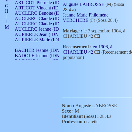
F
ARTICOT Pierrette (IDNO 210)
Auguste LABROSSE
(M) (Sosa
G
ARTICOT Vincent (IDNO 210)
28.4.a)
H
AUCLERC Benoite (IDNO 451)
Jeanne Marie Philomène
J
AUCLERC Claude (IDNO 902)
VERCHERE
(F) (Sosa 28.4)
L
AUCLERC Claude (IDNO 902)
M
AUCLERC Jeanne (IDNO 199)
Mariage :
le 7 septembre 1904, à
N
AUPIERLE Jean (IDNO 954)
CHARLIEU 42
O
AUPIERLE Marie (IDNO )
P
Recensement :
en 1906, à
Q
BACHER Jeanne (IDNO )
CHARLIEU 42
(Recensement d
R
BADOLE Jeanne (IDNO 867)
population)
S
BAILLY Etiennette (IDNO )
T
BAILLY Francois (IDNO 860)
V
BAILLY François (IDNO )
BAILLY Nicolle (IDNO 215)
BAILLY Pierre (IDNO 430)
BAIZET Claudine (IDNO )
BALLAY Anne (IDNO 355)
BALLY Gabrielle (IDNO 141)
BARNAY François (IDNO 418)
Nom :
Auguste LABROSSE
BARRAUD Antoine (IDNO 116)
Sexe :
M
BARRAUD Antoine (IDNO 464)
Identifiant (Sosa) :
28.4.a
BARRAUD Benoît (IDNO 116)
Profession :
cafetier
BARRAUD Denis (IDNO 116)
BARRAUD Etienne (IDNO 464)