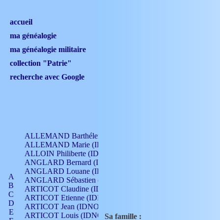
accueil
ma généalogie
ma généalogie militaire
collection "Patrie"
recherche avec Google
ALLEMAND Barthélemy (IDNO 330)
ALLEMAND Marie (IDNO 165)
ALLOIN Philiberte (IDNO 449)
ANGLARD Bernard (IDNO 4)
ANGLARD Louane (IDNO 4)
A
ANGLARD Sébastien (IDNO 4)
B
ARTICOT Claudine (IDNO 105)
C
ARTICOT Etienne (IDNO 420)
D
ARTICOT Jean (IDNO 210)
E
ARTICOT Louis (IDNO 420)
Sa famille :