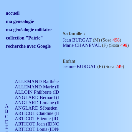
accueil
ma généalogie
ma généalogie militaire
Sa famille :
collection "Patrie"
Jean BURGAT
(M) (Sosa
498
)
Marie CHANEVAL
(F) (Sosa
499
)
recherche avec Google
Enfant
Jeanne BURGAT
(F) (Sosa
249
)
ALLEMAND Barthélemy (IDNO 330)
ALLEMAND Marie (IDNO 165)
ALLOIN Philiberte (IDNO 449)
ANGLARD Bernard (IDNO 4)
ANGLARD Louane (IDNO 4)
A
ANGLARD Sébastien (IDNO 4)
B
ARTICOT Claudine (IDNO 105)
C
ARTICOT Etienne (IDNO 420)
D
ARTICOT Jean (IDNO 210)
E
ARTICOT Louis (IDNO 420)