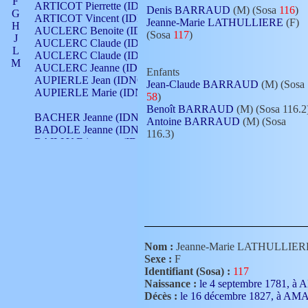
F
ARTICOT Pierrette (IDNO 210)
Denis BARRAUD
(M) (Sosa
116
)
G
ARTICOT Vincent (IDNO 210)
Jeanne-Marie LATHULLIERE
(F)
H
AUCLERC Benoite (IDNO 451)
(Sosa
117
)
J
AUCLERC Claude (IDNO 902)
L
AUCLERC Claude (IDNO 902)
M
AUCLERC Jeanne (IDNO 199)
Enfants
N
AUPIERLE Jean (IDNO 954)
Jean-Claude BARRAUD
(M) (Sosa
O
AUPIERLE Marie (IDNO )
58
)
P
Benoît BARRAUD
(M) (Sosa 116.2
Q
BACHER Jeanne (IDNO )
Antoine BARRAUD
(M) (Sosa
R
BADOLE Jeanne (IDNO 867)
116.3)
S
BAILLY Etiennette (IDNO )
T
BAILLY Francois (IDNO 860)
V
BAILLY François (IDNO )
BAILLY Nicolle (IDNO 215)
BAILLY Pierre (IDNO 430)
BAIZET Claudine (IDNO )
BALLAY Anne (IDNO 355)
BALLY Gabrielle (IDNO 141)
BARNAY François (IDNO 418)
Nom :
Jeanne-Marie LATHULLIER
BARRAUD Antoine (IDNO 116)
Sexe :
F
BARRAUD Antoine (IDNO 464)
Identifiant (Sosa) :
117
BARRAUD Benoît (IDNO 116)
Naissance :
le 4 septembre 1781, 
BARRAUD Denis (IDNO 116)
Décès :
le 16 décembre 1827, à A
BARRAUD Etienne (IDNO 464)