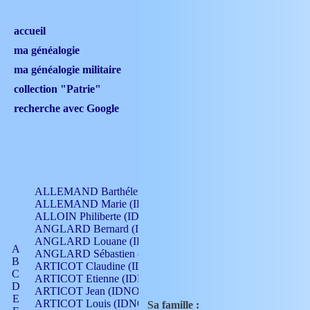
accueil
ma généalogie
ma généalogie militaire
collection "Patrie"
recherche avec Google
ALLEMAND Barthélemy (IDNO 330)
ALLEMAND Marie (IDNO 165)
ALLOIN Philiberte (IDNO 449)
ANGLARD Bernard (IDNO 4)
ANGLARD Louane (IDNO 4)
A
ANGLARD Sébastien (IDNO 4)
B
ARTICOT Claudine (IDNO 105)
C
ARTICOT Etienne (IDNO 420)
D
ARTICOT Jean (IDNO 210)
E
ARTICOT Louis (IDNO 420)
Sa famille :