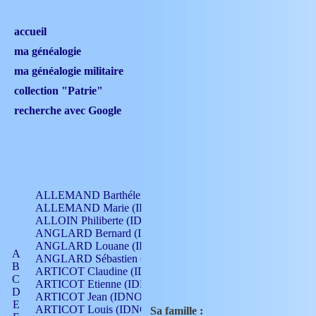
accueil
ma généalogie
ma généalogie militaire
collection "Patrie"
recherche avec Google
ALLEMAND Barthélemy (IDNO 330)
ALLEMAND Marie (IDNO 165)
ALLOIN Philiberte (IDNO 449)
ANGLARD Bernard (IDNO 4)
ANGLARD Louane (IDNO 4)
A
ANGLARD Sébastien (IDNO 4)
B
ARTICOT Claudine (IDNO 105)
C
ARTICOT Etienne (IDNO 420)
D
ARTICOT Jean (IDNO 210)
E
ARTICOT Louis (IDNO 420)
Sa famille :