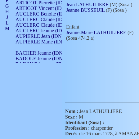
F
ARTICOT Pierrette (IDNO 210)
Jean LATHUILIERE
(M) (Sosa
)
G
ARTICOT Vincent (IDNO 210)
Jeanne BUSSEUIL
(F) (Sosa
)
H
AUCLERC Benoite (IDNO 451)
J
AUCLERC Claude (IDNO 902)
L
AUCLERC Claude (IDNO 902)
Enfant
M
AUCLERC Jeanne (IDNO 199)
Jeanne-Marie LATHUILIERE
(F)
N
AUPIERLE Jean (IDNO 954)
(Sosa 474.2.a)
O
AUPIERLE Marie (IDNO )
P
Q
BACHER Jeanne (IDNO )
R
BADOLE Jeanne (IDNO 867)
S
BAILLY Etiennette (IDNO )
T
BAILLY Francois (IDNO 860)
V
BAILLY François (IDNO )
BAILLY Nicolle (IDNO 215)
BAILLY Pierre (IDNO 430)
BAIZET Claudine (IDNO )
BALLAY Anne (IDNO 355)
BALLY Gabrielle (IDNO 141)
BARNAY François (IDNO 418)
Nom :
Jean LATHUILIERE
BARRAUD Antoine (IDNO 116)
Sexe :
M
BARRAUD Antoine (IDNO 464)
Identifiant (Sosa) :
BARRAUD Benoît (IDNO 116)
Profession :
charpentier
BARRAUD Denis (IDNO 116)
Décès :
le 16 mars 1778, à AMANZ
BARRAUD Etienne (IDNO 464)