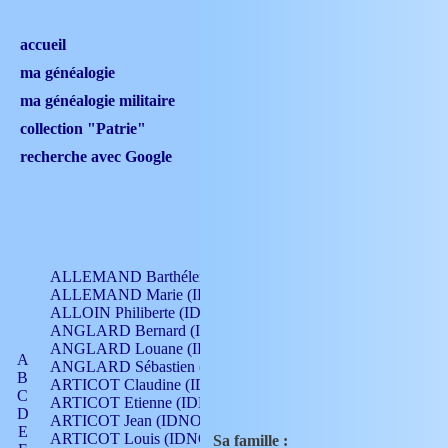
accueil
ma généalogie
ma généalogie militaire
collection "Patrie"
recherche avec Google
ALLEMAND Barthélemy (IDNO 330)
ALLEMAND Marie (IDNO 165)
ALLOIN Philiberte (IDNO 449)
ANGLARD Bernard (IDNO 4)
ANGLARD Louane (IDNO 4)
A
ANGLARD Sébastien (IDNO 4)
B
ARTICOT Claudine (IDNO 105)
C
ARTICOT Etienne (IDNO 420)
D
ARTICOT Jean (IDNO 210)
E
ARTICOT Louis (IDNO 420)
Sa famille :