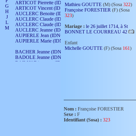
F
ARTICOT Pierrette (IDNO 210)
Mathieu GOUTTE
(M) (Sosa
322
)
G
ARTICOT Vincent (IDNO 210)
Françoise FORESTIER
(F) (Sosa
H
AUCLERC Benoite (IDNO 451)
323
)
J
AUCLERC Claude (IDNO 902)
L
AUCLERC Claude (IDNO 902)
Mariage :
le 26 juillet 1714, à St
M
AUCLERC Jeanne (IDNO 199)
BONNET LE COURREAU 42
N
AUPIERLE Jean (IDNO 954)
O
AUPIERLE Marie (IDNO )
Enfant
P
Michelle GOUTTE
(F) (Sosa
161
)
Q
BACHER Jeanne (IDNO )
R
BADOLE Jeanne (IDNO 867)
S
BAILLY Etiennette (IDNO )
T
BAILLY Francois (IDNO 860)
V
BAILLY François (IDNO )
BAILLY Nicolle (IDNO 215)
BAILLY Pierre (IDNO 430)
BAIZET Claudine (IDNO )
BALLAY Anne (IDNO 355)
BALLY Gabrielle (IDNO 141)
BARNAY François (IDNO 418)
Nom :
Françoise FORESTIER
BARRAUD Antoine (IDNO 116)
Sexe :
F
BARRAUD Antoine (IDNO 464)
Identifiant (Sosa) :
323
BARRAUD Benoît (IDNO 116)
BARRAUD Denis (IDNO 116)
BARRAUD Etienne (IDNO 464)