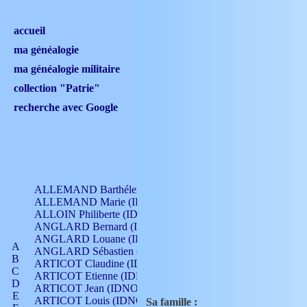
accueil
ma généalogie
ma généalogie militaire
collection "Patrie"
recherche avec Google
ALLEMAND Barthélemy (IDNO 330)
ALLEMAND Marie (IDNO 165)
ALLOIN Philiberte (IDNO 449)
ANGLARD Bernard (IDNO 4)
ANGLARD Louane (IDNO 4)
A
ANGLARD Sébastien (IDNO 4)
B
ARTICOT Claudine (IDNO 105)
C
ARTICOT Etienne (IDNO 420)
D
ARTICOT Jean (IDNO 210)
E
ARTICOT Louis (IDNO 420)
Sa famille :