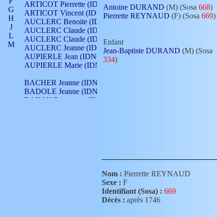
F
ARTICOT Pierrette (IDNO 210)
Antoine DURAND
(M) (Sosa
668
)
G
ARTICOT Vincent (IDNO 210)
Pierrette REYNAUD
(F) (Sosa
669
)
H
AUCLERC Benoite (IDNO 451)
J
AUCLERC Claude (IDNO 902)
L
AUCLERC Claude (IDNO 902)
Enfant
M
AUCLERC Jeanne (IDNO 199)
Jean-Baptiste DURAND
(M) (Sosa
N
AUPIERLE Jean (IDNO 954)
334
)
O
AUPIERLE Marie (IDNO )
P
Q
BACHER Jeanne (IDNO )
R
BADOLE Jeanne (IDNO 867)
S
BAILLY Etiennette (IDNO )
T
BAILLY Francois (IDNO 860)
V
BAILLY François (IDNO )
BAILLY Nicolle (IDNO 215)
BAILLY Pierre (IDNO 430)
BAIZET Claudine (IDNO )
BALLAY Anne (IDNO 355)
BALLY Gabrielle (IDNO 141)
BARNAY François (IDNO 418)
Nom :
Pierrette REYNAUD
BARRAUD Antoine (IDNO 116)
Sexe :
F
BARRAUD Antoine (IDNO 464)
Identifiant (Sosa) :
669
BARRAUD Benoît (IDNO 116)
Décès :
après 1746
BARRAUD Denis (IDNO 116)
BARRAUD Etienne (IDNO 464)