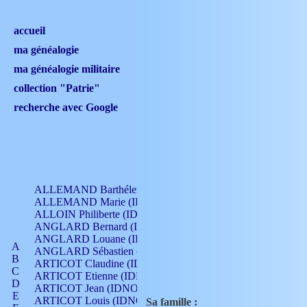
accueil
ma généalogie
ma généalogie militaire
collection "Patrie"
recherche avec Google
ALLEMAND Barthélemy (IDNO 330)
ALLEMAND Marie (IDNO 165)
ALLOIN Philiberte (IDNO 449)
ANGLARD Bernard (IDNO 4)
ANGLARD Louane (IDNO 4)
A
ANGLARD Sébastien (IDNO 4)
B
ARTICOT Claudine (IDNO 105)
C
ARTICOT Etienne (IDNO 420)
D
ARTICOT Jean (IDNO 210)
E
ARTICOT Louis (IDNO 420)
Sa famille :