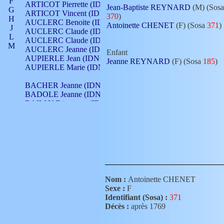
F
ARTICOT Pierrette (IDNO 210)
Jean-Baptiste REYNARD
(M) (Sosa
G
ARTICOT Vincent (IDNO 210)
370
)
H
AUCLERC Benoite (IDNO 451)
Antoinette CHENET
(F) (Sosa
371
)
J
AUCLERC Claude (IDNO 902)
L
AUCLERC Claude (IDNO 902)
M
AUCLERC Jeanne (IDNO 199)
Enfant
N
AUPIERLE Jean (IDNO 954)
Jeanne REYNARD
(F) (Sosa
185
)
O
AUPIERLE Marie (IDNO )
P
Q
BACHER Jeanne (IDNO )
R
BADOLE Jeanne (IDNO 867)
S
BAILLY Etiennette (IDNO )
T
BAILLY Francois (IDNO 860)
V
BAILLY François (IDNO )
BAILLY Nicolle (IDNO 215)
BAILLY Pierre (IDNO 430)
BAIZET Claudine (IDNO )
BALLAY Anne (IDNO 355)
BALLY Gabrielle (IDNO 141)
BARNAY François (IDNO 418)
Nom :
Antoinette CHENET
BARRAUD Antoine (IDNO 116)
Sexe :
F
BARRAUD Antoine (IDNO 464)
Identifiant (Sosa) :
371
BARRAUD Benoît (IDNO 116)
Décès :
après 1769
BARRAUD Denis (IDNO 116)
BARRAUD Etienne (IDNO 464)