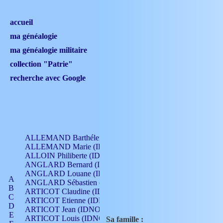
accueil
ma généalogie
ma généalogie militaire
collection "Patrie"
recherche avec Google
ALLEMAND Barthélemy (IDNO 330)
ALLEMAND Marie (IDNO 165)
ALLOIN Philiberte (IDNO 449)
ANGLARD Bernard (IDNO 4)
ANGLARD Louane (IDNO 4)
A
ANGLARD Sébastien (IDNO 4)
B
ARTICOT Claudine (IDNO 105)
C
ARTICOT Etienne (IDNO 420)
D
ARTICOT Jean (IDNO 210)
E
ARTICOT Louis (IDNO 420)
Sa famille :