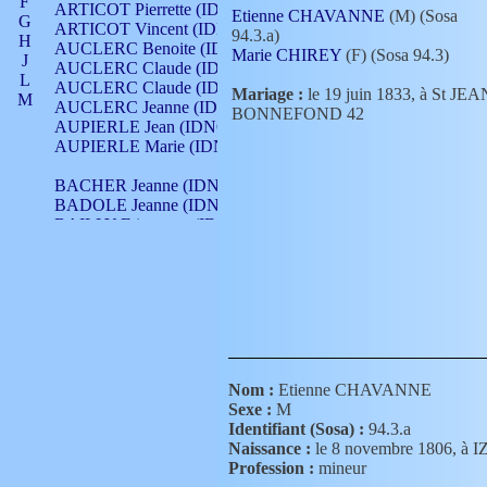
F
ARTICOT Pierrette (IDNO 210)
Etienne CHAVANNE
(M) (Sosa
G
ARTICOT Vincent (IDNO 210)
94.3.a)
H
AUCLERC Benoite (IDNO 451)
Marie CHIREY
(F) (Sosa 94.3)
J
AUCLERC Claude (IDNO 902)
L
AUCLERC Claude (IDNO 902)
Mariage :
le 19 juin 1833, à St JEA
M
AUCLERC Jeanne (IDNO 199)
BONNEFOND 42
N
AUPIERLE Jean (IDNO 954)
O
AUPIERLE Marie (IDNO )
P
Q
BACHER Jeanne (IDNO )
R
BADOLE Jeanne (IDNO 867)
S
BAILLY Etiennette (IDNO )
T
BAILLY Francois (IDNO 860)
V
BAILLY François (IDNO )
BAILLY Nicolle (IDNO 215)
BAILLY Pierre (IDNO 430)
BAIZET Claudine (IDNO )
BALLAY Anne (IDNO 355)
BALLY Gabrielle (IDNO 141)
BARNAY François (IDNO 418)
Nom :
Etienne CHAVANNE
BARRAUD Antoine (IDNO 116)
Sexe :
M
BARRAUD Antoine (IDNO 464)
Identifiant (Sosa) :
94.3.a
BARRAUD Benoît (IDNO 116)
Naissance :
le 8 novembre 1806, 
BARRAUD Denis (IDNO 116)
Profession :
mineur
BARRAUD Etienne (IDNO 464)