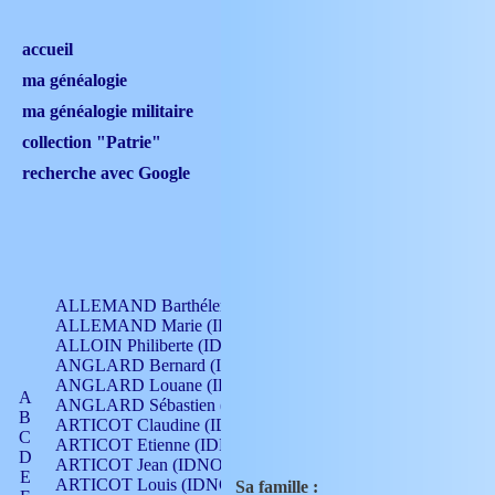
accueil
ma généalogie
ma généalogie militaire
collection "Patrie"
recherche avec Google
ALLEMAND Barthélemy (IDNO 330)
ALLEMAND Marie (IDNO 165)
ALLOIN Philiberte (IDNO 449)
ANGLARD Bernard (IDNO 4)
ANGLARD Louane (IDNO 4)
A
ANGLARD Sébastien (IDNO 4)
B
ARTICOT Claudine (IDNO 105)
C
ARTICOT Etienne (IDNO 420)
D
ARTICOT Jean (IDNO 210)
E
ARTICOT Louis (IDNO 420)
Sa famille :