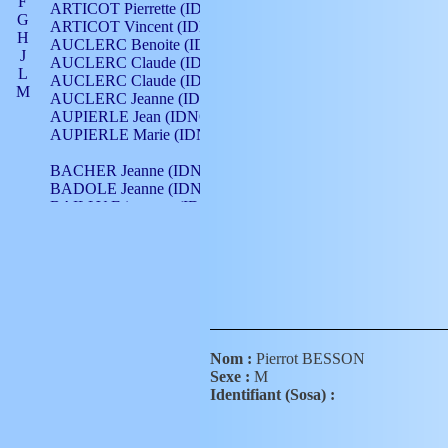
F
ARTICOT Pierrette (IDNO 210)
G
ARTICOT Vincent (IDNO 210)
H
AUCLERC Benoite (IDNO 451)
J
AUCLERC Claude (IDNO 902)
L
AUCLERC Claude (IDNO 902)
M
AUCLERC Jeanne (IDNO 199)
N
AUPIERLE Jean (IDNO 954)
O
AUPIERLE Marie (IDNO )
P
Q
BACHER Jeanne (IDNO )
R
BADOLE Jeanne (IDNO 867)
S
BAILLY Etiennette (IDNO )
T
BAILLY Francois (IDNO 860)
V
BAILLY François (IDNO )
BAILLY Nicolle (IDNO 215)
BAILLY Pierre (IDNO 430)
BAIZET Claudine (IDNO )
BALLAY Anne (IDNO 355)
BALLY Gabrielle (IDNO 141)
BARNAY François (IDNO 418)
Nom :
Pierrot BESSON
BARRAUD Antoine (IDNO 116)
Sexe :
M
BARRAUD Antoine (IDNO 464)
Identifiant (Sosa) :
BARRAUD Benoît (IDNO 116)
BARRAUD Denis (IDNO 116)
BARRAUD Etienne (IDNO 464)