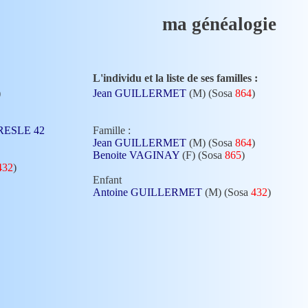
ma généalogie
L'individu et la liste de ses familles :
)
Jean GUILLERMET
(M) (Sosa
864
)
 GRESLE 42
Famille :
Jean GUILLERMET
(M) (Sosa
864
)
Benoite VAGINAY
(F) (Sosa
865
)
432
)
Enfant
Antoine GUILLERMET
(M) (Sosa
432
)