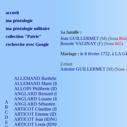
accueil
ma généalogie
ma généalogie militaire
Sa famille :
collection "Patrie"
Jean GUILLERMET
(M) (Sosa
864
Benoite VAGINAY
(F) (Sosa
865
)
recherche avec Google
Mariage :
le 8 février 1752, à LA
Enfant
Antoine GUILLERMET
(M) (Sosa
ALLEMAND Barthélemy (IDNO 330)
ALLEMAND Marie (IDNO 165)
ALLOIN Philiberte (IDNO 449)
ANGLARD Bernard (IDNO 4)
ANGLARD Louane (IDNO 4)
A
ANGLARD Sébastien (IDNO 4)
B
ARTICOT Claudine (IDNO 105)
C
ARTICOT Etienne (IDNO 420)
D
ARTICOT Jean (IDNO 210)
E
ARTICOT Louis (IDNO 420)