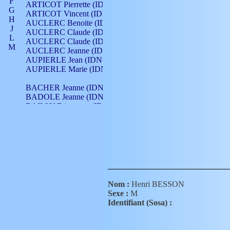
F
ARTICOT Pierrette (IDNO 210)
G
ARTICOT Vincent (IDNO 210)
H
AUCLERC Benoite (IDNO 451)
J
AUCLERC Claude (IDNO 902)
L
AUCLERC Claude (IDNO 902)
M
AUCLERC Jeanne (IDNO 199)
N
AUPIERLE Jean (IDNO 954)
O
AUPIERLE Marie (IDNO )
P
Q
BACHER Jeanne (IDNO )
R
BADOLE Jeanne (IDNO 867)
S
BAILLY Etiennette (IDNO )
T
BAILLY Francois (IDNO 860)
V
BAILLY François (IDNO )
BAILLY Nicolle (IDNO 215)
BAILLY Pierre (IDNO 430)
BAIZET Claudine (IDNO )
BALLAY Anne (IDNO 355)
BALLY Gabrielle (IDNO 141)
BARNAY François (IDNO 418)
Nom :
Henri BESSON
BARRAUD Antoine (IDNO 116)
Sexe :
M
BARRAUD Antoine (IDNO 464)
Identifiant (Sosa) :
BARRAUD Benoît (IDNO 116)
BARRAUD Denis (IDNO 116)
BARRAUD Etienne (IDNO 464)