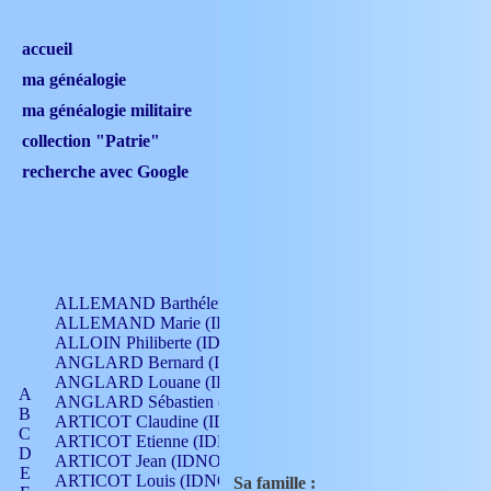
accueil
ma généalogie
ma généalogie militaire
collection "Patrie"
recherche avec Google
ALLEMAND Barthélemy (IDNO 330)
ALLEMAND Marie (IDNO 165)
ALLOIN Philiberte (IDNO 449)
ANGLARD Bernard (IDNO 4)
ANGLARD Louane (IDNO 4)
A
ANGLARD Sébastien (IDNO 4)
B
ARTICOT Claudine (IDNO 105)
C
ARTICOT Etienne (IDNO 420)
D
ARTICOT Jean (IDNO 210)
E
ARTICOT Louis (IDNO 420)
Sa famille :