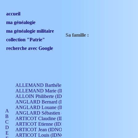
accueil
ma généalogie
ma généalogie militaire
Sa famille :
collection "Patrie"
recherche avec Google
ALLEMAND Barthélemy (IDNO 330)
ALLEMAND Marie (IDNO 165)
ALLOIN Philiberte (IDNO 449)
ANGLARD Bernard (IDNO 4)
ANGLARD Louane (IDNO 4)
A
ANGLARD Sébastien (IDNO 4)
B
ARTICOT Claudine (IDNO 105)
C
ARTICOT Etienne (IDNO 420)
D
ARTICOT Jean (IDNO 210)
E
ARTICOT Louis (IDNO 420)