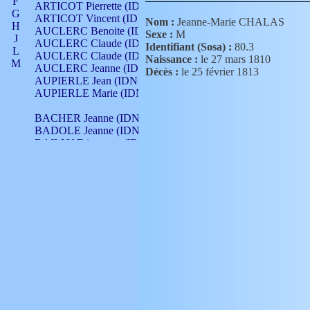
F
ARTICOT Pierrette (IDNO 210)
G
ARTICOT Vincent (IDNO 210)
Nom :
Jeanne-Marie CHALAS
H
AUCLERC Benoite (IDNO 451)
Sexe :
M
J
AUCLERC Claude (IDNO 902)
Identifiant (Sosa) :
80.3
L
AUCLERC Claude (IDNO 902)
Naissance :
le 27 mars 1810
M
AUCLERC Jeanne (IDNO 199)
Décès :
le 25 février 1813
N
AUPIERLE Jean (IDNO 954)
O
AUPIERLE Marie (IDNO )
P
Q
BACHER Jeanne (IDNO )
R
BADOLE Jeanne (IDNO 867)
S
BAILLY Etiennette (IDNO )
T
BAILLY Francois (IDNO 860)
V
BAILLY François (IDNO )
BAILLY Nicolle (IDNO 215)
BAILLY Pierre (IDNO 430)
BAIZET Claudine (IDNO )
BALLAY Anne (IDNO 355)
BALLY Gabrielle (IDNO 141)
BARNAY François (IDNO 418)
BARRAUD Antoine (IDNO 116)
BARRAUD Antoine (IDNO 464)
BARRAUD Benoît (IDNO 116)
BARRAUD Denis (IDNO 116)
BARRAUD Etienne (IDNO 464)