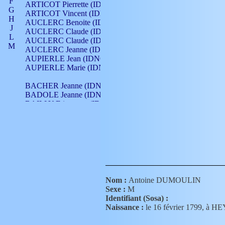
F
ARTICOT Pierrette (IDNO 210)
G
ARTICOT Vincent (IDNO 210)
H
AUCLERC Benoite (IDNO 451)
J
AUCLERC Claude (IDNO 902)
L
AUCLERC Claude (IDNO 902)
M
AUCLERC Jeanne (IDNO 199)
N
AUPIERLE Jean (IDNO 954)
O
AUPIERLE Marie (IDNO )
P
Q
BACHER Jeanne (IDNO )
R
BADOLE Jeanne (IDNO 867)
S
BAILLY Etiennette (IDNO )
T
BAILLY Francois (IDNO 860)
V
BAILLY François (IDNO )
BAILLY Nicolle (IDNO 215)
BAILLY Pierre (IDNO 430)
BAIZET Claudine (IDNO )
BALLAY Anne (IDNO 355)
BALLY Gabrielle (IDNO 141)
BARNAY François (IDNO 418)
Nom :
Antoine DUMOULIN
BARRAUD Antoine (IDNO 116)
Sexe :
M
BARRAUD Antoine (IDNO 464)
Identifiant (Sosa) :
BARRAUD Benoît (IDNO 116)
Naissance :
le 16 février 1799, à
BARRAUD Denis (IDNO 116)
BARRAUD Etienne (IDNO 464)