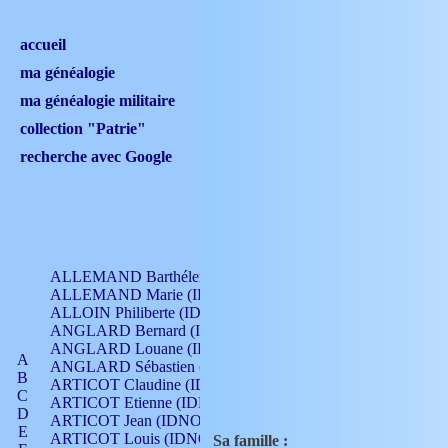
accueil
ma généalogie
ma généalogie militaire
collection "Patrie"
recherche avec Google
ALLEMAND Barthélemy (IDNO 330)
ALLEMAND Marie (IDNO 165)
ALLOIN Philiberte (IDNO 449)
ANGLARD Bernard (IDNO 4)
ANGLARD Louane (IDNO 4)
A
ANGLARD Sébastien (IDNO 4)
B
ARTICOT Claudine (IDNO 105)
C
ARTICOT Etienne (IDNO 420)
D
ARTICOT Jean (IDNO 210)
E
ARTICOT Louis (IDNO 420)
Sa famille :