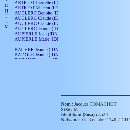
F
ARTICOT Pierrette (IDNO 210)
G
ARTICOT Vincent (IDNO 210)
H
AUCLERC Benoite (IDNO 451)
J
AUCLERC Claude (IDNO 902)
L
AUCLERC Claude (IDNO 902)
M
AUCLERC Jeanne (IDNO 199)
N
AUPIERLE Jean (IDNO 954)
O
AUPIERLE Marie (IDNO )
P
Q
BACHER Jeanne (IDNO )
R
BADOLE Jeanne (IDNO 867)
S
BAILLY Etiennette (IDNO )
T
BAILLY Francois (IDNO 860)
V
BAILLY François (IDNO )
BAILLY Nicolle (IDNO 215)
BAILLY Pierre (IDNO 430)
BAIZET Claudine (IDNO )
BALLAY Anne (IDNO 355)
BALLY Gabrielle (IDNO 141)
BARNAY François (IDNO 418)
Nom :
Jacques TOMACHOT
BARRAUD Antoine (IDNO 116)
Sexe :
M
BARRAUD Antoine (IDNO 464)
Identifiant (Sosa) :
452.1
BARRAUD Benoît (IDNO 116)
Naissance :
le 8 octobre 1746, 
BARRAUD Denis (IDNO 116)
BARRAUD Etienne (IDNO 464)