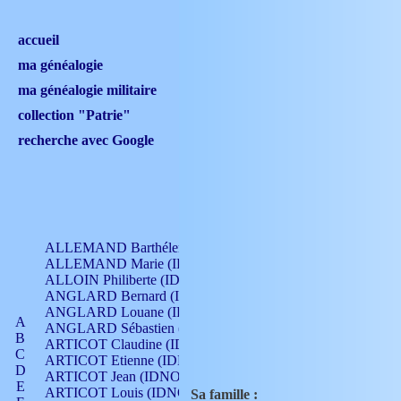
accueil
ma généalogie
ma généalogie militaire
collection "Patrie"
recherche avec Google
ALLEMAND Barthélemy (IDNO 330)
ALLEMAND Marie (IDNO 165)
ALLOIN Philiberte (IDNO 449)
ANGLARD Bernard (IDNO 4)
ANGLARD Louane (IDNO 4)
A
ANGLARD Sébastien (IDNO 4)
B
ARTICOT Claudine (IDNO 105)
C
ARTICOT Etienne (IDNO 420)
D
ARTICOT Jean (IDNO 210)
E
ARTICOT Louis (IDNO 420)
Sa famille :