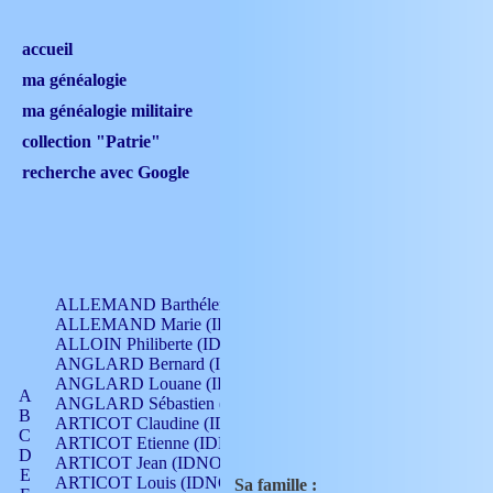
accueil
ma généalogie
ma généalogie militaire
collection "Patrie"
recherche avec Google
ALLEMAND Barthélemy (IDNO 330)
ALLEMAND Marie (IDNO 165)
ALLOIN Philiberte (IDNO 449)
ANGLARD Bernard (IDNO 4)
ANGLARD Louane (IDNO 4)
A
ANGLARD Sébastien (IDNO 4)
B
ARTICOT Claudine (IDNO 105)
C
ARTICOT Etienne (IDNO 420)
D
ARTICOT Jean (IDNO 210)
E
ARTICOT Louis (IDNO 420)
Sa famille :