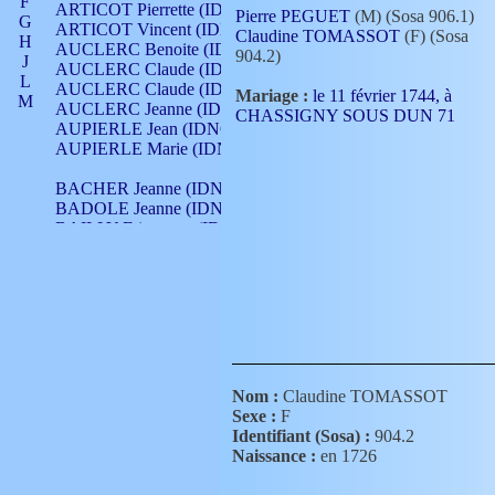
F
ARTICOT Pierrette (IDNO 210)
Pierre PEGUET
(M) (Sosa 906.1)
G
ARTICOT Vincent (IDNO 210)
Claudine TOMASSOT
(F) (Sosa
H
AUCLERC Benoite (IDNO 451)
904.2)
J
AUCLERC Claude (IDNO 902)
L
AUCLERC Claude (IDNO 902)
Mariage :
le 11 février 1744, à
M
AUCLERC Jeanne (IDNO 199)
CHASSIGNY SOUS DUN 71
N
AUPIERLE Jean (IDNO 954)
O
AUPIERLE Marie (IDNO )
P
Q
BACHER Jeanne (IDNO )
R
BADOLE Jeanne (IDNO 867)
S
BAILLY Etiennette (IDNO )
T
BAILLY Francois (IDNO 860)
V
BAILLY François (IDNO )
BAILLY Nicolle (IDNO 215)
BAILLY Pierre (IDNO 430)
BAIZET Claudine (IDNO )
BALLAY Anne (IDNO 355)
BALLY Gabrielle (IDNO 141)
BARNAY François (IDNO 418)
Nom :
Claudine TOMASSOT
BARRAUD Antoine (IDNO 116)
Sexe :
F
BARRAUD Antoine (IDNO 464)
Identifiant (Sosa) :
904.2
BARRAUD Benoît (IDNO 116)
Naissance :
en 1726
BARRAUD Denis (IDNO 116)
BARRAUD Etienne (IDNO 464)