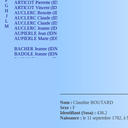
F
ARTICOT Pierrette (IDNO 210)
G
ARTICOT Vincent (IDNO 210)
H
AUCLERC Benoite (IDNO 451)
J
AUCLERC Claude (IDNO 902)
L
AUCLERC Claude (IDNO 902)
M
AUCLERC Jeanne (IDNO 199)
N
AUPIERLE Jean (IDNO 954)
O
AUPIERLE Marie (IDNO )
P
Q
BACHER Jeanne (IDNO )
R
BADOLE Jeanne (IDNO 867)
S
BAILLY Etiennette (IDNO )
T
BAILLY Francois (IDNO 860)
V
BAILLY François (IDNO )
BAILLY Nicolle (IDNO 215)
BAILLY Pierre (IDNO 430)
BAIZET Claudine (IDNO )
BALLAY Anne (IDNO 355)
BALLY Gabrielle (IDNO 141)
BARNAY François (IDNO 418)
Nom :
Claudine BOUTARD
BARRAUD Antoine (IDNO 116)
Sexe :
F
BARRAUD Antoine (IDNO 464)
Identifiant (Sosa) :
438.2
BARRAUD Benoît (IDNO 116)
Naissance :
le 11 septembre 1782
BARRAUD Denis (IDNO 116)
BARRAUD Etienne (IDNO 464)