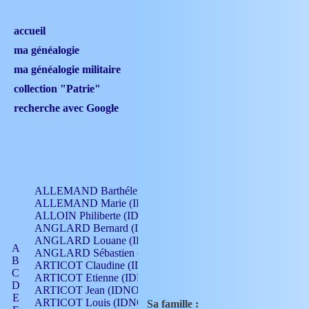
accueil
ma généalogie
ma généalogie militaire
collection "Patrie"
recherche avec Google
ALLEMAND Barthélemy (IDNO 330)
ALLEMAND Marie (IDNO 165)
ALLOIN Philiberte (IDNO 449)
ANGLARD Bernard (IDNO 4)
ANGLARD Louane (IDNO 4)
A
ANGLARD Sébastien (IDNO 4)
B
ARTICOT Claudine (IDNO 105)
C
ARTICOT Etienne (IDNO 420)
D
ARTICOT Jean (IDNO 210)
E
ARTICOT Louis (IDNO 420)
Sa famille :