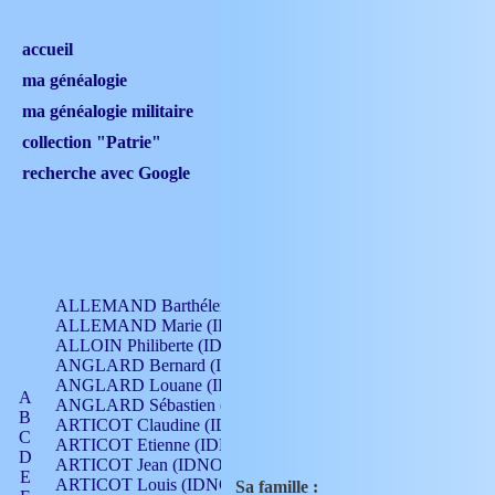
accueil
ma généalogie
ma généalogie militaire
collection "Patrie"
recherche avec Google
ALLEMAND Barthélemy (IDNO 330)
ALLEMAND Marie (IDNO 165)
ALLOIN Philiberte (IDNO 449)
ANGLARD Bernard (IDNO 4)
ANGLARD Louane (IDNO 4)
A
ANGLARD Sébastien (IDNO 4)
B
ARTICOT Claudine (IDNO 105)
C
ARTICOT Etienne (IDNO 420)
D
ARTICOT Jean (IDNO 210)
E
ARTICOT Louis (IDNO 420)
Sa famille :