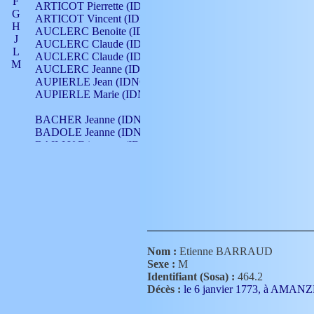
F
ARTICOT Pierrette (IDNO 210)
G
ARTICOT Vincent (IDNO 210)
H
AUCLERC Benoite (IDNO 451)
J
AUCLERC Claude (IDNO 902)
L
AUCLERC Claude (IDNO 902)
M
AUCLERC Jeanne (IDNO 199)
N
AUPIERLE Jean (IDNO 954)
O
AUPIERLE Marie (IDNO )
P
Q
BACHER Jeanne (IDNO )
R
BADOLE Jeanne (IDNO 867)
S
BAILLY Etiennette (IDNO )
T
BAILLY Francois (IDNO 860)
V
BAILLY François (IDNO )
BAILLY Nicolle (IDNO 215)
BAILLY Pierre (IDNO 430)
BAIZET Claudine (IDNO )
BALLAY Anne (IDNO 355)
BALLY Gabrielle (IDNO 141)
BARNAY François (IDNO 418)
Nom :
Etienne BARRAUD
BARRAUD Antoine (IDNO 116)
Sexe :
M
BARRAUD Antoine (IDNO 464)
Identifiant (Sosa) :
464.2
BARRAUD Benoît (IDNO 116)
Décès :
le 6 janvier 1773, à AMAN
BARRAUD Denis (IDNO 116)
BARRAUD Etienne (IDNO 464)