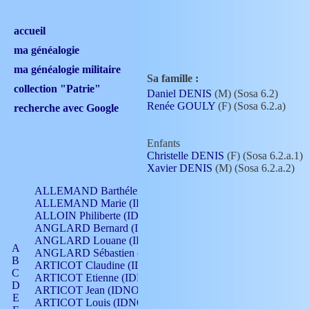
accueil
ma généalogie
ma généalogie militaire
Sa famille :
collection "Patrie"
Daniel DENIS
(M) (Sosa 6.2)
Renée GOULY
(F) (Sosa 6.2.a)
recherche avec Google
Enfants
Christelle DENIS
(F) (Sosa 6.2.a.1)
Xavier DENIS
(M) (Sosa 6.2.a.2)
ALLEMAND Barthélemy (IDNO 330)
ALLEMAND Marie (IDNO 165)
ALLOIN Philiberte (IDNO 449)
ANGLARD Bernard (IDNO 4)
ANGLARD Louane (IDNO 4)
A
ANGLARD Sébastien (IDNO 4)
B
ARTICOT Claudine (IDNO 105)
C
ARTICOT Etienne (IDNO 420)
D
ARTICOT Jean (IDNO 210)
E
ARTICOT Louis (IDNO 420)