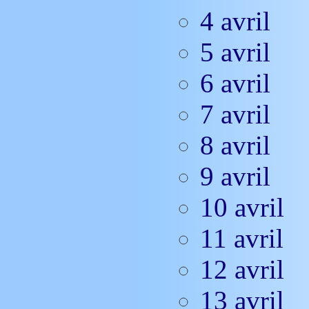
4 avril
5 avril
6 avril
7 avril
8 avril
9 avril
10 avril
11 avril
12 avril
13 avril