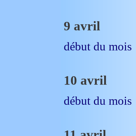
9 avril
début du mois
10 avril
début du mois
11 avril