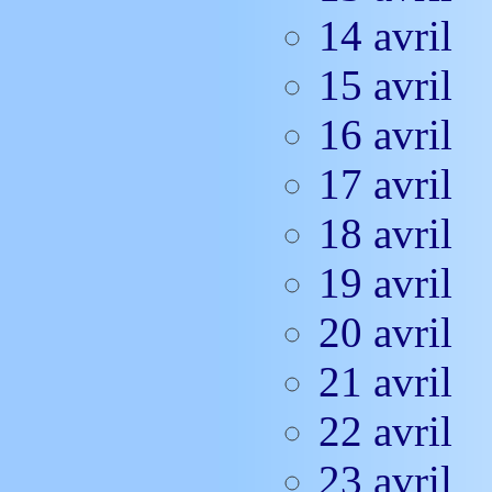
14 avril
15 avril
16 avril
17 avril
18 avril
19 avril
20 avril
21 avril
22 avril
23 avril