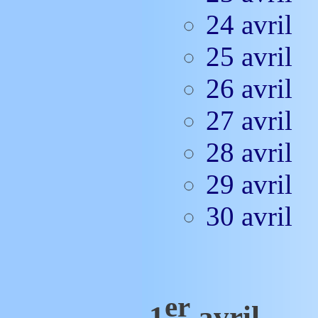
24 avril
25 avril
26 avril
27 avril
28 avril
29 avril
30 avril
er
1
avril