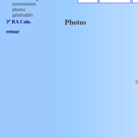
présentation
photos
généralités
e
Photos
3
RA Colo.
e
4
RC à Cheval
retour
présentation
photos
e
4
RG
présentation
photos
généralités
article
e
6
RA de Camp.
présentation
3
photos
généralités
e
6
RI Colo.
présentation
photos
e
6
GCC
présentation
citations
photos