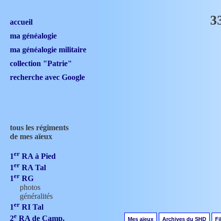
3
accueil
ma généalogie
ma généalogie militaire
collection "Patrie"
recherche avec Google
tous les régiments
de mes aïeux
er
1
RA à Pied
er
1
RA Tal
er
1
RG
photos
généralités
er
1
RI Tal
e
2
RA de Camp.
Mes aïeux
Archives du SHD
Fi