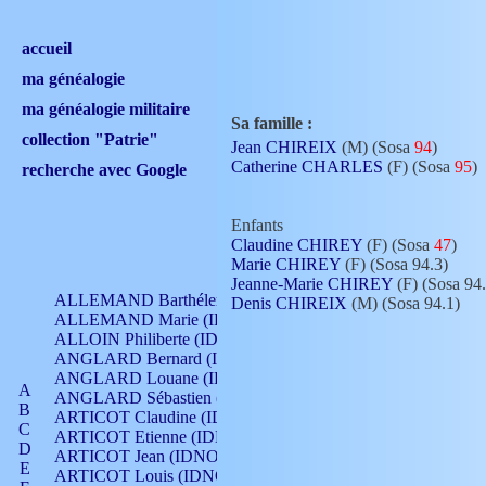
accueil
ma généalogie
ma généalogie militaire
Sa famille :
collection "Patrie"
Jean CHIREIX
(M) (Sosa
94
)
Catherine CHARLES
(F) (Sosa
95
)
recherche avec Google
Enfants
Claudine CHIREY
(F) (Sosa
47
)
Marie CHIREY
(F) (Sosa 94.3)
Jeanne-Marie CHIREY
(F) (Sosa 94.
ALLEMAND Barthélemy (IDNO 330)
Denis CHIREIX
(M) (Sosa 94.1)
ALLEMAND Marie (IDNO 165)
ALLOIN Philiberte (IDNO 449)
ANGLARD Bernard (IDNO 4)
ANGLARD Louane (IDNO 4)
A
ANGLARD Sébastien (IDNO 4)
B
ARTICOT Claudine (IDNO 105)
C
ARTICOT Etienne (IDNO 420)
D
ARTICOT Jean (IDNO 210)
E
ARTICOT Louis (IDNO 420)