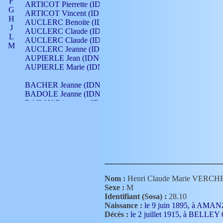
F
ARTICOT Pierrette (IDNO 210)
G
ARTICOT Vincent (IDNO 210)
H
AUCLERC Benoite (IDNO 451)
J
AUCLERC Claude (IDNO 902)
L
AUCLERC Claude (IDNO 902)
M
AUCLERC Jeanne (IDNO 199)
N
AUPIERLE Jean (IDNO 954)
O
AUPIERLE Marie (IDNO )
P
Q
BACHER Jeanne (IDNO )
R
BADOLE Jeanne (IDNO 867)
S
BAILLY Etiennette (IDNO )
T
BAILLY Francois (IDNO 860)
V
BAILLY François (IDNO )
BAILLY Nicolle (IDNO 215)
BAILLY Pierre (IDNO 430)
BAIZET Claudine (IDNO )
BALLAY Anne (IDNO 355)
BALLY Gabrielle (IDNO 141)
BARNAY François (IDNO 418)
Nom :
Henri Claude Marie VERC
BARRAUD Antoine (IDNO 116)
Sexe :
M
BARRAUD Antoine (IDNO 464)
Identifiant (Sosa) :
28.10
BARRAUD Benoît (IDNO 116)
Naissance :
le 9 juin 1895, à AMA
BARRAUD Denis (IDNO 116)
Décès :
le 2 juillet 1915, à BELLEY
BARRAUD Etienne (IDNO 464)