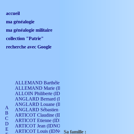
accueil
ma généalogie
ma généalogie militaire
collection "Patrie"
recherche avec Google
ALLEMAND Barthélemy (IDNO 330)
ALLEMAND Marie (IDNO 165)
ALLOIN Philiberte (IDNO 449)
ANGLARD Bernard (IDNO 4)
ANGLARD Louane (IDNO 4)
A
ANGLARD Sébastien (IDNO 4)
B
ARTICOT Claudine (IDNO 105)
C
ARTICOT Etienne (IDNO 420)
D
ARTICOT Jean (IDNO 210)
E
ARTICOT Louis (IDNO 420)
Sa famille :