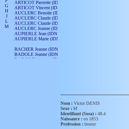
F
ARTICOT Pierrette (IDNO 210)
G
ARTICOT Vincent (IDNO 210)
H
AUCLERC Benoite (IDNO 451)
J
AUCLERC Claude (IDNO 902)
L
AUCLERC Claude (IDNO 902)
M
AUCLERC Jeanne (IDNO 199)
N
AUPIERLE Jean (IDNO 954)
O
AUPIERLE Marie (IDNO )
P
Q
BACHER Jeanne (IDNO )
R
BADOLE Jeanne (IDNO 867)
S
BAILLY Etiennette (IDNO )
T
BAILLY Francois (IDNO 860)
V
BAILLY François (IDNO )
BAILLY Nicolle (IDNO 215)
BAILLY Pierre (IDNO 430)
BAIZET Claudine (IDNO )
BALLAY Anne (IDNO 355)
BALLY Gabrielle (IDNO 141)
BARNAY François (IDNO 418)
Nom :
Victor DENIS
BARRAUD Antoine (IDNO 116)
Sexe :
M
BARRAUD Antoine (IDNO 464)
Identifiant (Sosa) :
48.4
BARRAUD Benoît (IDNO 116)
Naissance :
en 1853
BARRAUD Denis (IDNO 116)
Profession :
tisseur
BARRAUD Etienne (IDNO 464)