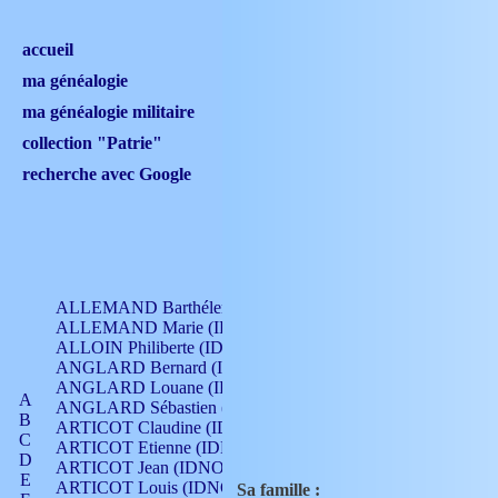
accueil
ma généalogie
ma généalogie militaire
collection "Patrie"
recherche avec Google
ALLEMAND Barthélemy (IDNO 330)
ALLEMAND Marie (IDNO 165)
ALLOIN Philiberte (IDNO 449)
ANGLARD Bernard (IDNO 4)
ANGLARD Louane (IDNO 4)
A
ANGLARD Sébastien (IDNO 4)
B
ARTICOT Claudine (IDNO 105)
C
ARTICOT Etienne (IDNO 420)
D
ARTICOT Jean (IDNO 210)
E
ARTICOT Louis (IDNO 420)
Sa famille :